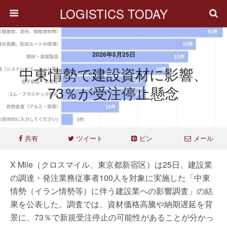
LOGISTICS TODAY
2026年5月25日
中東情勢で建設資材に影響、
73％が受注停止懸念
共有
ツイート
ピン
メール
X Mile（クロスマイル、東京都新宿区）は25日、建設業
の調達・発注業務従事者100人を対象に実施した「中東
情勢（イラン情勢等）に伴う建設業への影響調査」の結
果を公表した。調査では、資材価格高騰や納期遅延を背
景に、73％で新規受注停止の可能性があることが分かっ