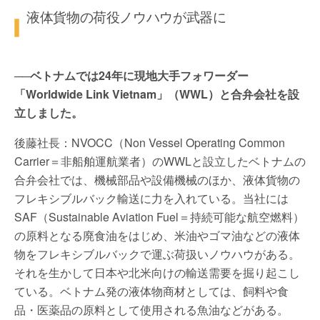
液体貨物の荷役ノウハウが武器に
──ベトナムでは24年に現地大手フォワーダー
「Worldwide Link Vietnam」（WWL）と合弁会社を設
立しました。
後藤社長：NVOCC（Non Vessel Operating Common
Carrier＝非船舶運航業者）のWWLと設立したベトナムの
合弁会社では、機械部品や設備機械のほか、液体貨物の
フレキシブルバック輸送に力を入れている。当社には
SAF（Sustainable Aviation Fuel＝持続可能な航空燃料）
の原料となる廃食油をはじめ、米油やゴマ油などの液体
物をフレキシブルバックで運ぶ荷扱いノウハウがある。
それを生かして日本や北米向けの輸送需要を掘り起こし
ている。ベトナム発の液体物商材としては、飼料や食
品・医薬品の原料として使用される魚油などがある。