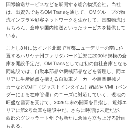
国際輸送サービスなどを展開する総合物流会社。当社
は、出資先であるOM Transを通じて、OMグループの物
流インフラや顧客ネットワークを生かして、国際物流は
もちろん、倉庫や国内輸送といったサービスを提供して
いる。
ことし8月にはインド北部で首都ニューデリーの南に位
置するハリヤナ州ファリダバード近郊に2000坪規模の倉
庫を開設予定だ。OM Transとしては初の自社倉庫となる
同施設では、自動車部品や機械部品などを管理し、同エ
リアに生産拠点を構える自動車メーカーや農業機械メー
カーなどのJIT（ジャストインタイム）納品や VMI（ベン
ダーによる在庫管理）のニーズに対応していく。現地の
旺盛な需要を受けて、2026年末の開業を目指し、近郊エ
リアに第2号倉庫を建設中だ。さらに時期は未定だが、
西部のグジャラート州でも新たに倉庫を立ち上げる計画
もある。