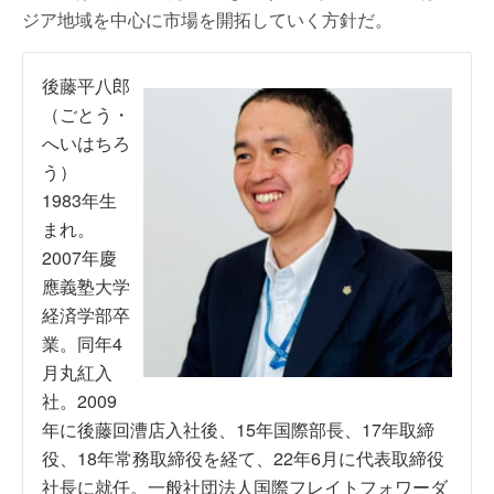
ジア地域を中心に市場を開拓していく方針だ。
後藤平八郎
（ごとう・
へいはちろ
う）
1983年生
まれ。
2007年慶
應義塾大学
経済学部卒
業。同年4
月丸紅入
社。2009
年に後藤回漕店入社後、15年国際部長、17年取締
役、18年常務取締役を経て、22年6月に代表取締役
社長に就任。一般社団法人国際フレイトフォワーダ