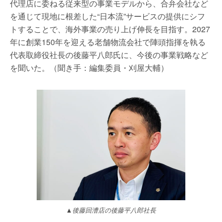
代理店に委ねる従来型の事業モデルから、合弁会社など
を通じて現地に根差した“日本流”サービスの提供にシフ
トすることで、海外事業の売り上げ伸長を目指す。2027
年に創業150年を迎える老舗物流会社で陣頭指揮を執る
代表取締役社長の後藤平八郎氏に、今後の事業戦略など
を聞いた。（聞き手：編集委員・刈屋大輔）
▲後藤回漕店の後藤平八郎社長