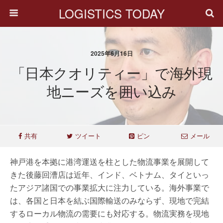
LOGISTICS TODAY
2025年6月16日
「日本クオリティー」で海外現
地ニーズを囲い込み
共有
ツイート
ピン
メール
神戸港を本拠に港湾運送を柱とした物流事業を展開して
きた後藤回漕店は近年、インド、ベトナム、タイといっ
たアジア諸国での事業拡大に注力している。海外事業で
は、各国と日本を結ぶ国際輸送のみならず、現地で完結
するローカル物流の需要にも対応する。物流実務を現地