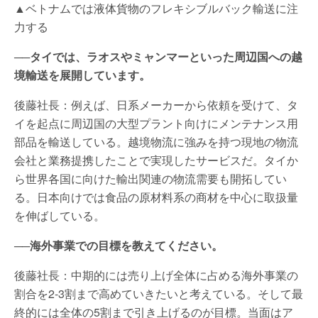
▲ベトナムでは液体貨物のフレキシブルバック輸送に注
力する
──タイでは、ラオスやミャンマーといった周辺国への越
境輸送を展開しています。
後藤社長：例えば、日系メーカーから依頼を受けて、タ
イを起点に周辺国の大型プラント向けにメンテナンス用
部品を輸送している。越境物流に強みを持つ現地の物流
会社と業務提携したことで実現したサービスだ。タイか
ら世界各国に向けた輸出関連の物流需要も開拓してい
る。日本向けでは食品の原材料系の商材を中心に取扱量
を伸ばしている。
──海外事業での目標を教えてください。
後藤社長：中期的には売り上げ全体に占める海外事業の
割合を2-3割まで高めていきたいと考えている。そして最
終的には全体の5割まで引き上げるのが目標。当面はア