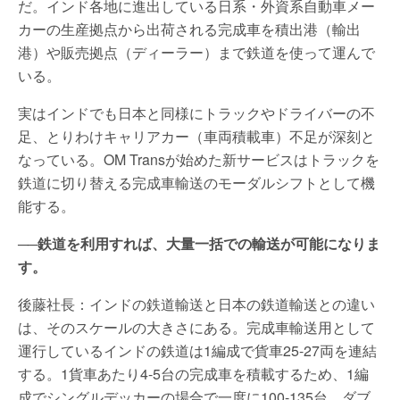
だ。インド各地に進出している日系・外資系自動車メー
カーの生産拠点から出荷される完成車を積出港（輸出
港）や販売拠点（ディーラー）まで鉄道を使って運んで
いる。
実はインドでも日本と同様にトラックやドライバーの不
足、とりわけキャリアカー（車両積載車）不足が深刻と
なっている。OM Transが始めた新サービスはトラックを
鉄道に切り替える完成車輸送のモーダルシフトとして機
能する。
──鉄道を利用すれば、大量一括での輸送が可能になりま
す。
後藤社長：インドの鉄道輸送と日本の鉄道輸送との違い
は、そのスケールの大きさにある。完成車輸送用として
運行しているインドの鉄道は1編成で貨車25-27両を連結
する。1貨車あたり4-5台の完成車を積載するため、1編
成でシングルデッカーの場合で一度に100-135台、ダブ