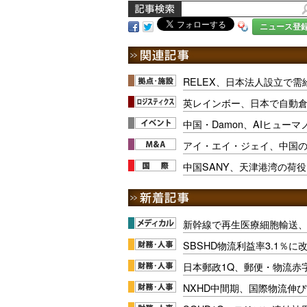
ニュース登
RELEX、日本法人設立で需
英レインボー、日本で自動
中国・Damon、AIヒュー
アイ・エイ・ジェイ、中国の
中国SANY、天津港湾の荷
新幹線で再生医療細胞輸送
SBSHD物流利益率3.1％
日本郵政1Q、郵便・物流赤
NXHD中間期、国際物流伸び