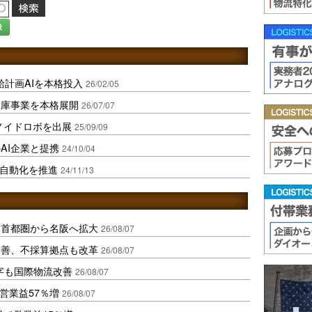
録
給計画AIを本格投入
26/02/05
倉庫事業を本格展開
26/07/07
マノイドロボを出展
25/09/09
AI企業と提携
24/10/04
役自動化を推進
24/11/13
、首都圏から名阪へ拡大
26/08/07
に改善、不採算拠点も改革
26/08/07
字も国際物流改善
26/08/07
営業益57％増
26/08/07