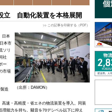
人設立 自動化装置を本格展開
>>
この記事を印刷する（PDF）
、日本
、日本市
流ソリ
同社
ポー
の市場
（出所：DAMON）
や製造
rter」など、高速・高精度・省エネの物流装置を導入。同装
0点の処理能力を持ち、騒音を70デシベル以下に抑え