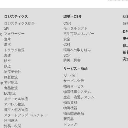
ロジスティクス
環境・CSR
話
ロジスティクス総合
CSR
短
モーダルシフト
3PL
D
フォワーダー
再生可能エネルギー
の
事
倉庫
安全
港湾
燃料
値
トラック輸送
環境への取り組み
新
海運
BCP
高
防災・災害
航空
鉄道
サービス・商品
物流子会社
ICT・IoT
静脈物流
サービス全般
災害物流
ンネ
物流サービス
食品物流
物流情報システム
EC物流
生産・流通システム
メディカル物流
物流資材
アパレル物流
物流機器
都市・館内物流
物流関連商品
スタートアップ･ベンチャー
新商品
利用運送
トラック
貿易・税関