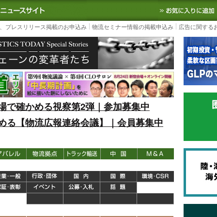
S TODAY｜国内最大の物流ニュースサイト
3PL, SCMなど国内外の最新の物流
、プレスリリース掲載のお申込み
物流セミナー情報の掲載申込み
広告に関する
場で確かめる視察第2弾｜参加募集中
める【物流広報連絡会議】｜会員募集中