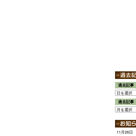
過去記事
過去記事
11月26日