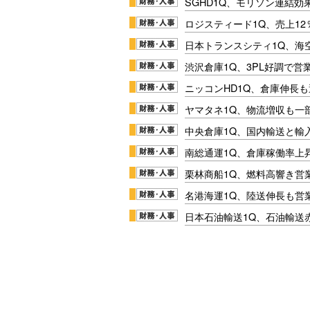
SGHD1Q、モリソン連結効
ロジスティード1Q、売上1
日本トランスシティ1Q、海
渋沢倉庫1Q、3PL好調で営
ニッコンHD1Q、倉庫伸長
ヤマタネ1Q、物流増収も一
中央倉庫1Q、国内輸送と輸
南総通運1Q、倉庫稼働率上
栗林商船1Q、燃料高響き営
名港海運1Q、陸送伸長も営業
日本石油輸送1Q、石油輸送