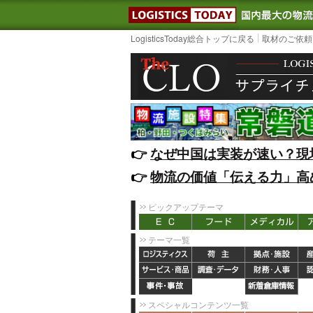
LOGISTIC
LogisticsToday総合トップに戻る
取材のご依頼
👉️
なぜ中国は実装が速い？現
👉️
物流の価値「伝える力」高
ピックアップテーマ
テーマ一覧
スペシャルコンテンツ一覧