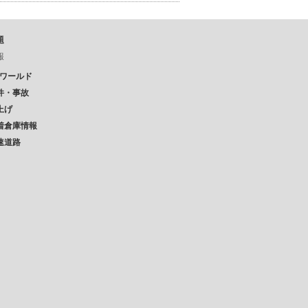
題
報
Pワールド
件・事故
上げ
着倉庫情報
速道路