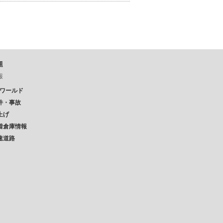
題
報
Pワールド
件・事故
上げ
着倉庫情報
速道路