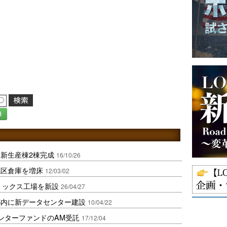
録
新生産棟2棟完成
16/10/26
税区倉庫を増床
12/03/02
ミックス工場を新設
26/04/27
都内に新データセンター建設
10/04/22
ンターファンドのAM受託
17/12/04