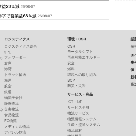
益23％減
26/08/07
赤字で営業益68％減
26/08/07
ロジスティクス
環境・CSR
話
ロジスティクス総合
CSR
短
モーダルシフト
3PL
D
フォワーダー
再生可能エネルギー
の
事
倉庫
安全
港湾
燃料
値
トラック輸送
環境への取り組み
新
海運
BCP
高
防災・災害
航空
鉄道
サービス・商品
物流子会社
ICT・IoT
静脈物流
サービス全般
災害物流
ンネ
物流サービス
食品物流
物流情報システム
EC物流
生産・流通システム
メディカル物流
物流資材
アパレル物流
物流機器