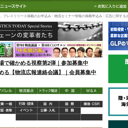
S TODAY｜国内最大の物流ニュースサイト
3PL, SCMなど国内外の最新の物流
、プレスリリース掲載のお申込み
物流セミナー情報の掲載申込み
広告に関する
場で確かめる視察第2弾｜参加募集中
める【物流広報連絡会議】｜会員募集中