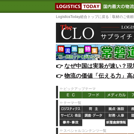
LOGISTIC
LogisticsToday総合トップに戻る
取材のご依頼
👉️
なぜ中国は実装が速い？現
👉️
物流の価値「伝える力」高
ピックアップテーマ
テーマ一覧
スペシャルコンテンツ一覧