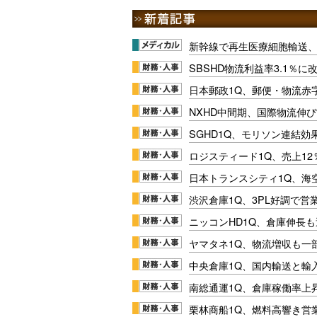
新幹線で再生医療細胞輸送
SBSHD物流利益率3.1％
日本郵政1Q、郵便・物流赤
NXHD中間期、国際物流伸び
SGHD1Q、モリソン連結効
ロジスティード1Q、売上1
日本トランスシティ1Q、海
渋沢倉庫1Q、3PL好調で営
ニッコンHD1Q、倉庫伸長
ヤマタネ1Q、物流増収も一
中央倉庫1Q、国内輸送と輸
南総通運1Q、倉庫稼働率上
栗林商船1Q、燃料高響き営