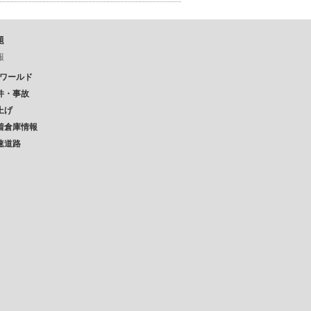
題
報
Pワールド
件・事故
上げ
着倉庫情報
速道路