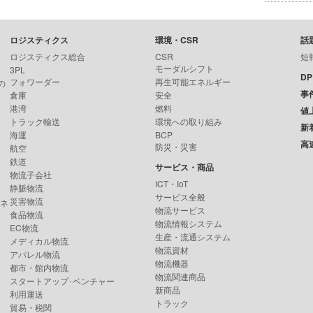
ロジスティクス
環境・CSR
話
ロジスティクス総合
CSR
短
モーダルシフト
3PL
D
フォワーダー
再生可能エネルギー
の
事
倉庫
安全
港湾
燃料
値
トラック輸送
環境への取り組み
新
海運
BCP
高
防災・災害
航空
鉄道
サービス・商品
物流子会社
ICT・IoT
静脈物流
サービス全般
災害物流
ンネ
物流サービス
食品物流
物流情報システム
EC物流
生産・流通システム
メディカル物流
物流資材
アパレル物流
物流機器
都市・館内物流
物流関連商品
スタートアップ･ベンチャー
新商品
利用運送
トラック
貿易・税関