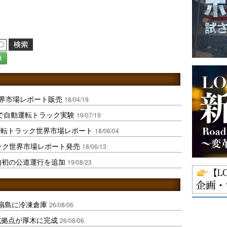
録
世界市場レポート販売
18/04/19
道で自動運転トラック実験
19/07/19
運転トラック世界市場レポート
18/06/04
ラック世界市場レポート発売
18/06/13
内初の公道運行を追加
19/08/23
扇島に冷凍倉庫
26/08/06
域拠点が厚木に完成
26/08/06