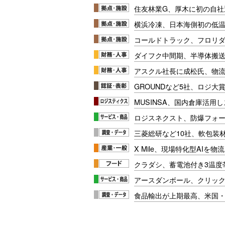
住友林業G、厚木に初の自社
横浜冷凍、日本海側初の低
コールドトラック、フロリ
ダイフク中間期、半導体搬
アスクル社長に成松氏、物
GROUNDなど5社、ロジ大
MUSINSA、国内倉庫活用
ロジスネクスト、防爆フォ
三菱総研など10社、軟包装
X Mile、現場特化型AIを
クラダシ、蓄電池付き3温度
アースダンボール、クリッ
食品輸出が上期最高、米国