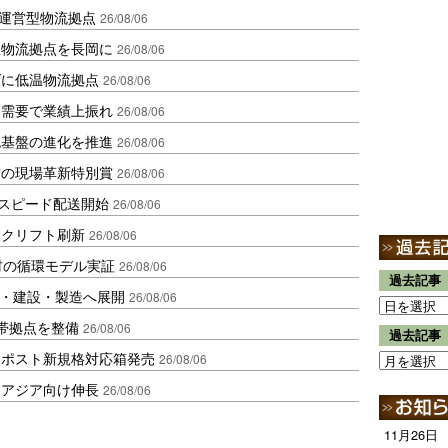
運営型物流拠点
26/08/06
温物流拠点を長岡に
26/08/06
ダに低温物流拠点
26/08/06
送需要で業績上振れ
26/08/06
流基盤の進化を推進
26/08/06
賞の現場革新特別賞
26/08/06
しスピード配送開始
26/08/06
ークリフト刷新
26/08/06
材の循環モデル実証
26/08/06
過去記事
物流・建設・製造へ展開
26/08/06
帯拠点を整備
26/08/06
過去記事
クポスト新規格対応箱発売
26/08/06
・アジア向け伸長
26/08/06
11月26日