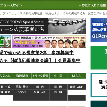
S TODAY｜国内最大の物流ニュースサイト
3PL, SCMなど国内外の最新の物流
、プレスリリース掲載のお申込み
物流セミナー情報の掲載申込み
広告に関する
場で確かめる視察第2弾｜参加募集中
める【物流広報連絡会議】｜会員募集中