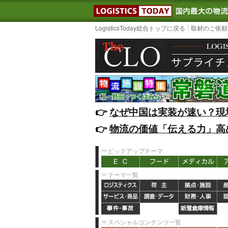
LOGISTIC
LogisticsToday総合トップに戻る
取材のご依頼
👉️
なぜ中国は実装が速い？現
👉️
物流の価値「伝える力」高
ピックアップテーマ
テーマ一覧
スペシャルコンテンツ一覧