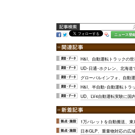
ニュース登
H&I、自動運転トラックの
UD･日通･ホクレン、北海
グローバルインフォ、自動
H&I、半自動･自動運転ト
UD、LV4自動運転実験に国
1万パレットを自動搬送、東
日本GLP、重量物対応の広