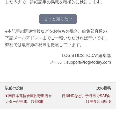
したうえで、詳細記事の掲載を積極的に検討します。
もっと知りたい
※本記事の関連情報などをお持ちの場合、編集部直通の
下記メールアドレスまでご一報いただければ幸いです。
弊社では取材源の秘匿を徹底しています。
LOGISTICS TODAY編集部
メール：support@logi-today.com
以前の投稿
次の投稿
南日本運輸倉庫佐野田沼セ
日揮HDなど、伊丹市でSAF向
ンターが完成、7月稼働
け廃食油回収