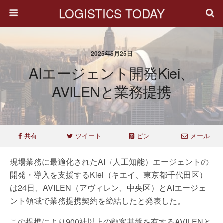
LOGISTICS TODAY
2025年6月25日
AIエージェント開発Kiei、
AVILENと業務提携
共有
ツイート
ピン
メール
現場業務に最適化されたAI（人工知能）エージェントの
開発・導入を支援するKiei（キエイ、東京都千代田区）
は24日、AVILEN（アヴィレン、中央区）とAIエージェ
ント領域で業務提携契約を締結したと発表した。
この提携により900社以上の顧客基盤を有するAVILENと