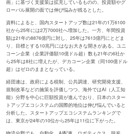
画」に基づく支援策は拡充しているものの、投資額やグ
ローバル展開の面では伸び悩みが残るとした。
資料によると、国内スタートアップ数は21年の1万6100
社から25年には2万7000社へ増加した。一方、年間投資
額は21年の8876億円に対し、25年は7613億円にとどま
り、目標とする10兆円にはなお大きな開きがある。ユニ
コーン企業（企業評価額10億ドル超）数も21年の6社か
ら25年は8社に増えたが、デカコーン企業（同100億ドル
超）はゼロのままとなっている。
経団連は、政府による税制、公共調達、研究開発支援、
規制改革などの施策を評価しつつ、海外ではAI（人工知
能）分野を中心に巨額投資が進んでおり、日本のスター
トアップエコシステムの国際的地位は伸び悩んでいると
分析した。スタートアップエコシステムランキングで
は、東京が24年の10位から25年は11位に下がった。
物流分野でも、自動化、AI配車、ロボティクス、脱炭