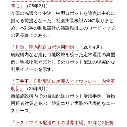
間に」
（25年2月）
今回の協議会で中速・中型ロボットを論点の中心に
据える前提となった、社会実装検討WGの取りまと
め。本記事の制度設計の議論軸はこのロードマップ
の延長線上にある。
「川重、院内配送ロボ運用開始」
（26年4月）
病院構内など走行可能区域を絞った定常運用の典型
例。地域物流補完としてのロボット配送の現実的な
利用イメージを示す。
「三井不、自動配送ロボ導入でアウトレット内物流
刷新」
（25年6月）
商業施設構内での自動配送ロボット活用事例。買物
困難者対策と並ぶ、限定エリア実装の代表的なユー
スケース。
「ラストマイル配送ロボの世界市場、31年に2倍規