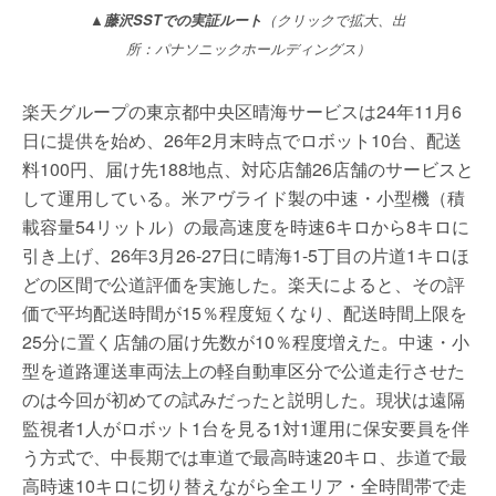
▲藤沢SSTでの実証ルート
（クリックで拡大、出
所：パナソニックホールディングス）
楽天グループの東京都中央区晴海サービスは24年11月6
日に提供を始め、26年2月末時点でロボット10台、配送
料100円、届け先188地点、対応店舗26店舗のサービスと
して運用している。米アヴライド製の中速・小型機（積
載容量54リットル）の最高速度を時速6キロから8キロに
引き上げ、26年3月26-27日に晴海1-5丁目の片道1キロほ
どの区間で公道評価を実施した。楽天によると、その評
価で平均配送時間が15％程度短くなり、配送時間上限を
25分に置く店舗の届け先数が10％程度増えた。中速・小
型を道路運送車両法上の軽自動車区分で公道走行させた
のは今回が初めての試みだったと説明した。現状は遠隔
監視者1人がロボット1台を見る1対1運用に保安要員を伴
う方式で、中長期では車道で最高時速20キロ、歩道で最
高時速10キロに切り替えながら全エリア・全時間帯で走