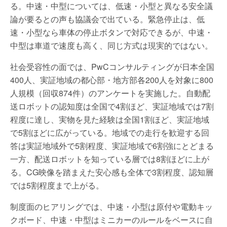
る。中速・中型については、低速・小型と異なる安全議
論が要るとの声も協議会で出ている。緊急停止は、低
速・小型なら車体の停止ボタンで対応できるが、中速・
中型は車道で速度も高く、同じ方式は現実的ではない。
社会受容性の面では、PwCコンサルティングが日本全国
400人、実証地域の都心部・地方部各200人を対象に800
人規模（回収874件）のアンケートを実施した。自動配
送ロボットの認知度は全国で4割ほど、実証地域では7割
程度に達し、実物を見た経験は全国1割ほど、実証地域
で5割ほどに広がっている。地域での走行を歓迎する回
答は実証地域外で5割程度、実証地域で6割強にとどまる
一方、配送ロボットを知っている層では8割ほどに上が
る。CG映像を踏まえた安心感も全体で3割程度、認知層
では5割程度まで上がる。
制度面のヒアリングでは、中速・小型は原付や電動キッ
クボード、中速・中型はミニカーのルールをベースに自