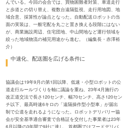
んでいる。今回の会合では、買物困難者対策、車道走行
と歩道との切り替え、複数台遠隔監視、走行用地図、地
域合意、採算性が論点となった。自動配送ロボットの当
面の実装は、一般宅配を丸ごと置き換える段階にはない
が、商業施設周辺、住宅団地、中山間地など運行領域を
絞った地域物流の補完用途から進む。（編集長・赤澤裕
介）
中速化、配送圏を広げる条件に
協議会は19年9月の第1回以降、低速・小型ロボットの公
道走行ルールづくりを軸に議論を重ね、23年4月施行の
改正道交法で長さ120センチ、幅70センチ、高さ120セン
チ以下、最高時速6キロの「遠隔操作型小型車」が届出
制で公道を走れるようになった。ロボットデリバリー協
会が安全基準適合審査で合格証を交付した事業者は23年
6月以降の3年間で9社に達し、首都圏ではフードデリバ