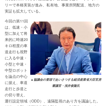
リーで本格実装が進み、私有地、事業所間配送、地方の
実証も拡大している。
今回の第11回
は、低速・小
型に加えて将
来的に時速20
キロ程度の車
道走行も視野
に入る中速・
小型と中速・
中型ロボット
を論点の中心
▲協議会の冒頭であいさつする経済産業省大臣官房
に据え、車道
審議官・浅井俊隆氏
走行と歩道と
の切り替え、
運行設定領域（ODD）、遠隔監視のあり方を議論した。