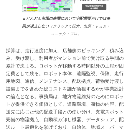
▲どんどん市場の商圏において宅配需要だけでは事
業が成立しない
（クリックで拡大、出所：トヨタ・
コニック・プロ）
採算は、走行速度に加え、店舗側のピッキング、積み込
み、受け渡し、利用者がマンション前で受け取る手間の
累計で決まる。ロボットが移動する時間以外の工程が固
定費として残る。ロボット本体、遠隔監視、保険、走行
用地図、通信、メンテナンス、配送拠点、荷物受け渡し
設備までを含めた総コストを誰が負担するかが事業設計
の論点となる。事務局は、地方物流維持のためにロボッ
トが提供できる価値として、道路環境、荷物の内容、配
送先に応じた他の配送手段との使い分け、充電スポット
完備の物流拠点、自動積み卸し機器、データシェア、配
送ルート最適化を挙げており、自治体、地域スーパーマ