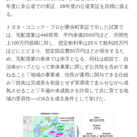
年度に非公道での実証、28年度の公道実証を目標に据え
る。
トヨタ・コニック・プロが勝央町実証で示した試算で
は、宅配需要は446世帯、平均単価2000円ほど、月間売
上100万円規模に対し、想定粗利率は25％で粗利25万円
ほどにとどまり、想定固定費50万円ほどが発生するた
め、宅配需要の単体では赤字となる。同社は総括で、自
治体がハブとなって単体事業に閉じず公共性を含めて束
ねること▽地域の事業者、住民が運用に関与できる仕組
み▽技術は完成形を前提とせず実環境で走らせながら成
熟させること▽不備や未成熟さを許容して共に育てる地
域の受容性──の4点を成立条件として挙げた。