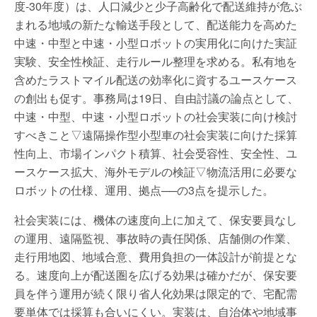
度-30年度）は、人口減少と少子高齢化で配送維持が危ぶ
まれる地域の新たな輸送手段として、配送能力を高めた
中速・中型と中速・小型ロボットの実用化に向けた実証
実験、安全性検証、走行ルール整理を求める。私有地を
含めたラストマイル配送の効率化に資するユースケース
の創出も促す。事務局は19日、自由討議の論点として、
中速・中型、中速・小型ロボットの社会実装に向け検討
すべきこと▽遠隔操作型小型車の社会実装に向けた採算
性向上、市場インパクト積算、社会受容性、安全性、ユ
ースケース拡大、海外モデルの検証▽物流活用に必要な
ロボットの仕様、運用、拠点──の3点を提示した。
社会実装には、機体の速度向上に加えて、保安要員なし
の運用、遠隔監視、事故時の責任関係、店舗側の作業、
走行用地図、地域合意、費用負担の一体設計が前提とな
る。速度向上が配送圏を広げる効果は確かだが、保安要
員を伴う運用が続く限り省人化効果は限定的で、宅配需
要単体では採算も合いにくい。実装は、自治体や地域事