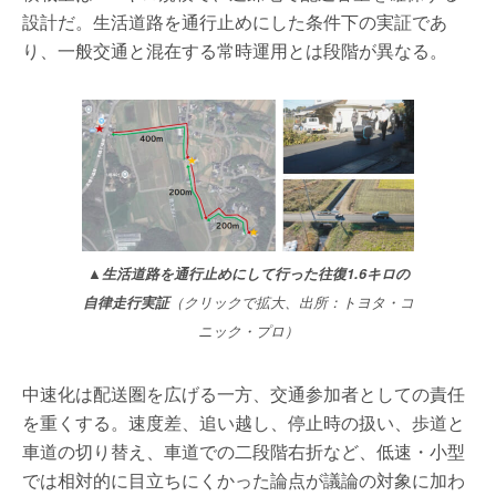
設計だ。生活道路を通行止めにした条件下の実証であ
り、一般交通と混在する常時運用とは段階が異なる。
▲生活道路を通行止めにして行った往復1.6キロの
自律走行実証
（クリックで拡大、出所：トヨタ・コ
ニック・プロ）
中速化は配送圏を広げる一方、交通参加者としての責任
を重くする。速度差、追い越し、停止時の扱い、歩道と
車道の切り替え、車道での二段階右折など、低速・小型
では相対的に目立ちにくかった論点が議論の対象に加わ