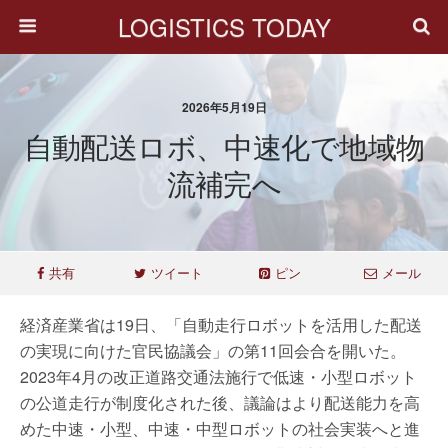
LOGISTICS TODAY
2026年5月19日
自動配送ロボ、中速化で地域物
流補完へ
共有
ツイート
ピン
メール
経済産業省は19日、「自動走行ロボットを活用した配送
の実現に向けた官民協議会」の第11回会合を開いた。
2023年4月の改正道路交通法施行で低速・小型ロボット
の公道走行が制度化された後、議論はより配送能力を高
めた中速・小型、中速・中型ロボットの社会実装へと進