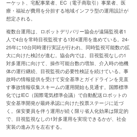
ーケット、宅配事業者、EC（電子商取引）事業者、医
療・福祉が費用を分担する地域インフラ型の運用設計が
想定される。
複数台運用は、ロボットデリバリー協会が遠隔監視者1
人で4台を常時目視監視する1対4運用を進めている。24-
25年に10台同時運行実証が行われ、同時監視可能数の拡
大に向けた検討が進む。協会内では、目視監視なしの1
対多運用に向けて、操作可能台数の増加、介入時の他機
体の運行継続、目視監視の必要性検証を続けている。事
故時の情報提供を受けて安全基準とガイドラインを見直
す事故情報収集スキームの運用開始も見通す。国際標準
化ではIEC（国際電気標準会議）で自動配送ロボットの
安全基準開発が最終承認に向けた投票ステージに近づ
く。保安要員を伴う運用が続く限り省人化効果は限定的
で、目視監視なしの1対多運用を実現できるかが、社会
実装の進み方を左右する。