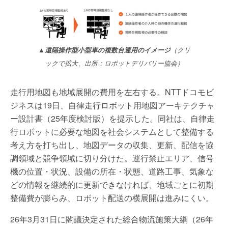
▲遠隔操作型小型車の複数台運用のイメージ
（クリ
ックで拡大、出所：ロボットデリバリー協会）
走行用地図も地域展開の費用を左右する。NTTドコモビ
ジネスは19日、自律走行ロボット用地図アーキテクチャ
ー設計書（25年度検討版）を提示した。同社は、自律走
行ロボットに必要な地図を社会システムとして整備する
考え方を打ち出し、地図データの収集、更新、配信を協
調領域と競争領域に切り分けた。運行禁止エリア、信号
機の位置・状況、設備の所在・状態、道路工事、気象な
どの情報を継続的に更新できなければ、地域ごとに初期
整備費が膨らみ、ロボット配送の横展開は進みにくい。
26年3月31日に閣議決定された総合物流施策大綱（26年