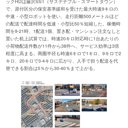
ックHDは藤沢SST（サステナブル・スマートタウン）
で、原付区分の保安基準緩和を受けた最大時速9キロの
中速・小型ロボットを使い、走行距離500メートルほど
の配送で配達時間を低速・小型比50％短縮した。稼働時
間を9-21時、1配送1個、置き配・マンション注文なしと
置いた机上試算では、時速20キロ対応時に1台あたりの
小荷物配送件数が11件から38件へ、サービス効率は3倍
程度に高まる。商圏半径も時速6キロで1キロ、9キロで2
キロ、20キロで3-4キロに広がり、人手で担う配送を代
替できる割合は5％から30-40％まで上がる。