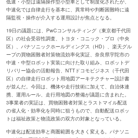
低速・小型は遠隔操作型小型車として制度化されたが、
中速化では自律走行を基本に、異常時や判断困難時に遠
隔監視・操作が介入する運用設計が焦点となる。
19日の議題には、PwCコンサルティング（東京都千代田
区）の社会受容性調査、トヨタ・コニック・プロ（中央
区）、パナソニックホールディングス（HD）、楽天グル
ープの買物困難者対策物流効率化実証、奈良県宇陀市の
中速・中型ロボット実装に向けた取り組み、ロボットデ
リバリー協会の活動報告、NTTドコモビジネス（千代田
区）の自律走行ロボット用地図アーキテクチャー設計書
が並んだ。今回は、機体や走行技術に加えて、自治体連
携、運用ルール、走行用地図の整備が議題に含まれた。
3事業者の実証は、買物困難者対策とラストマイル配送
の省人化・効率化を同時に狙うもので、自動配送ロボッ
トは福祉政策と物流政策の双方の対象となっている。
中速化は配送効率と商圏範囲を大きく変える。パナソニ