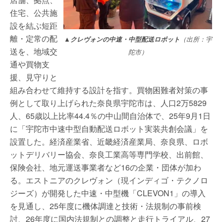
住宅、公共施
設を結ぶ短距
離・定常の配
▲クレヴォンの中速・中型配送ロボット
（出所：宇
送を、地域交
陀市）
通や買物支
援、見守りと
組み合わせて維持する設計を指す。買物困難者対策の事
例として取り上げられた奈良県宇陀市は、人口2万5829
人、65歳以上比率44.4％の中山間自治体で、25年9月1日
に「宇陀市中速中型自動配送ロボット実装共創会議」を
設置した。経済産業省、近畿経済産業局、奈良県、ロボ
ットデリバリー協会、奈良工業高等専門学校、出前館、
保険会社、地元運送事業者など16の企業・団体が加わ
る。エストニアのクレヴォン（現インディゴ・テクノロ
ジーズ）が開発した中速・中型機「CLEVON1」の導入
を見通し、25年度に機体調達と技術・法規制の事前検
討、26年度に国内法規制との調整と走行トライアル、27