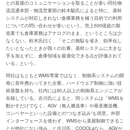
との直接のコミュニケーションを取ることが多い同社物
流流通本部・物流営業部の鈴木駿氏によると特に、基幹
システムが対応しきれない倉庫業務を補う目的での利用
についての問い合わせが多いという。売上500億超の製
造業でも倉庫業務はアナログのまま、というところは少
なくない。鈴木氏曰く、「そこの無駄を省き、効率化し
たいとなったときが我々の出番。基幹システムに大きな
手を加えずに、倉庫領域を最適化できる点が評価されて
いる」という。
同社はもともとWMS専業ではなく、制御系システムの開
発に長年携わってきた企業。ハードウエア制御に強い技
術基盤を持ち、社内には80人以上の制御系エンジニアが
在籍している。吉川氏によると、同システムは「WMSを
動かすだけでなく、AGV（無人搬送車）や垂直搬送機、
コンベヤーといった設備との“つなぎ込み”も得意。外部
インターフェースを使わず、WMSから直接制御できるこ
とが他社にない強み」と吉川氏。COOOLaなら、AGVが