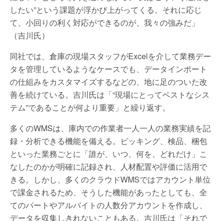
したい”という課題が浮かび上がってくる。それに応じ
て、小回りの利く対応ができるのが、我々の強みだ」
（吉川氏）
同社では、倉庫の現場スタッフがExcelを介して業務デー
タを管理しているようなケースでも、データインポート
の仕組みをカスタマイズするなどの、地に足のついた改
善を続けている。吉川氏は「“現場にとってベストなシス
テム”であることが何より重要」と繰り返す。
多くのWMSは、庫内での作業者一人一人の業務実績を記
録・分析できる機能を備える。ピッキング、検品、梱包
といった業務ごとに「誰が、いつ、何を、どれだけ」こ
なしたのかが明確に記録され、人材配置や評価に活用で
きる。しかし、多くのクラウドWMSではアカウント単位
で課金されるため、そうした機能があったとしても、全
てのパートやアルバイトの人数分アカウントを作成し、
データを収集しきれないこともある。吉川氏は「それで