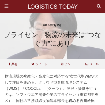
LOGISTICS TODAY
2025年7月15日
ブライセン、物流の未来は“つな
ぐ力”にあり
共有
ツイート
ピン
メール
物流現場の複雑化・高度化に対応する“次世代型WMS”と
して注目を集める、クラウド型倉庫管理システム
（WMS）「COOOLa」（クーラ）。開発・提供を行う
のは、ソフトウエア開発企業のブライセン（東京都中央
区）。同社の常務取締役物流本部長を務める吉川玲氏