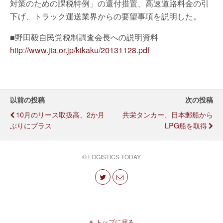
対策のための課税特例」の還付措置、高速道路料金の引
下げ、トラック運送業界からの要望事項を説明した。
■野田毅自民党税制調査会長への説明資料
http://www.jta.or.jp/kikaku/20131128.pdf
以前の投稿
次の投稿
10月のリース取扱高、2か月
共栄タンカー、日本郵船から
ぶりにプラス
LPG船を取得
© LOGISTICS TODAY
トップに戻る