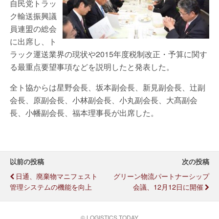
自民党トラッ
ク輸送振興議
員連盟の総会
に出席し、ト
ラック運送業界の現状や2015年度税制改正・予算に関す
る最重点要望事項などを説明したと発表した。
全ト協からは星野会長、坂本副会長、新見副会長、辻副
会長、原副会長、小林副会長、小丸副会長、大髙副会
長、小幡副会長、福本理事長が出席した。
以前の投稿
次の投稿
日通、廃棄物マニフェスト
グリーン物流パートナーシップ
管理システムの機能を向上
会議、12月12日に開催
© LOGISTICS TODAY