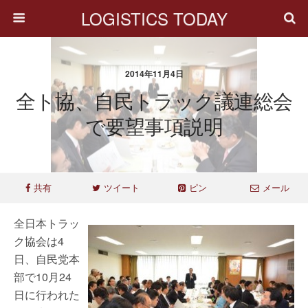
LOGISTICS TODAY
2014年11月4日
全ト協、自民トラック議連総会
で要望事項説明
共有
ツイート
ピン
メール
全日本トラッ
ク協会は4
日、自民党本
部で10月24
日に行われた