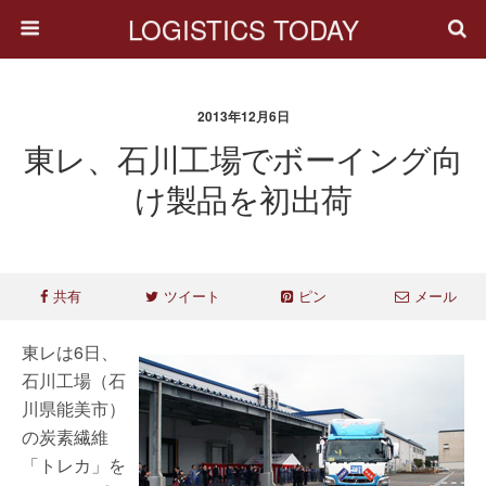
LOGISTICS TODAY
2013年12月6日
東レ、石川工場でボーイング向
け製品を初出荷
共有
ツイート
ピン
メール
東レは6日、
石川工場（石
川県能美市）
の炭素繊維
「トレカ」を