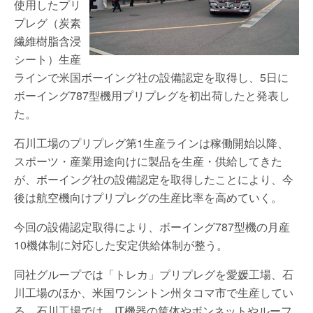
使用したプリ
プレグ（炭素
繊維樹脂含浸
シート）生産
ラインで米国ボーイング社の設備認定を取得し、5日に
ボーイング787型機用プリプレグを初出荷したと発表し
た。
石川工場のプリプレグ第1生産ラインは稼働開始以降、
スポーツ・産業用途向けに製品を生産・供給してきた
が、ボーイング社の設備認定を取得したことにより、今
後は航空機向けプリプレグの生産比率を高めていく。
今回の設備認定取得により、ボーイング787型機の月産
10機体制に対応した安定供給体制が整う。
同社グループでは「トレカ」プリプレグを愛媛工場、石
川工場のほか、米国ワシントン州タコマ市で生産してい
る。石川工場では、IT機器の筐体やボンネットやルーフ