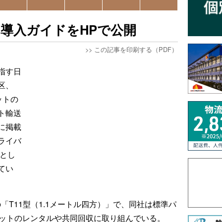
の導入ガイドをHPで公開
>>
この記事を印刷する（PDF）
指す日
区、
ットの
ト輸送
に掲載
ライバ
策とし
てい
「T11型（1.1メートル四方）」で、同社は標準パ
レットのレンタルや共同回収に取り組んでいる。