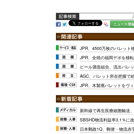
ニュース登
JPR、4500万枚のパレッ
JPR、全焼の福岡デポを移
ビール酒造組合、流出パレット
AGC、パレット所在把握で
JPR、木製廃パレットをヴ
新幹線で再生医療細胞輸送
SBSHD物流利益率3.1％
日本郵政1Q、郵便・物流赤