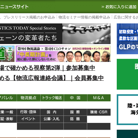
S TODAY｜国内最大の物流ニュースサイト
3PL, SCMなど国内外の最新の物流
、プレスリリース掲載のお申込み
物流セミナー情報の掲載申込み
広告に関する
場で確かめる視察第2弾｜参加募集中
める【物流広報連絡会議】｜会員募集中