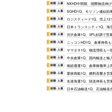
NXHD中間期、国際物流伸び
SGHD1Q、モリソン連結効
ロジスティード1Q、売上1
日本トランスシティ1Q、海
渋沢倉庫1Q、3PL好調で営
ニッコンHD1Q、倉庫伸長
ヤマタネ1Q、物流増収も一
中央倉庫1Q、国内輸送と輸
南総通運1Q、倉庫稼働率上
栗林商船1Q、燃料高響き営
名港海運1Q、陸送伸長も営業
日本石油輸送1Q、石油輸送