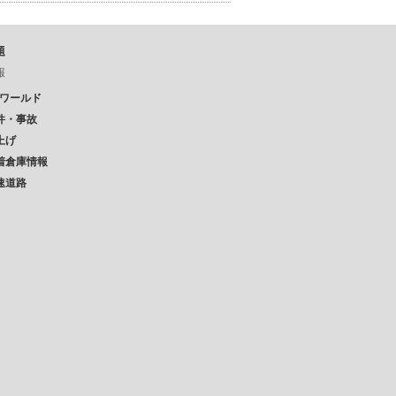
題
報
Pワールド
件・事故
上げ
着倉庫情報
速道路