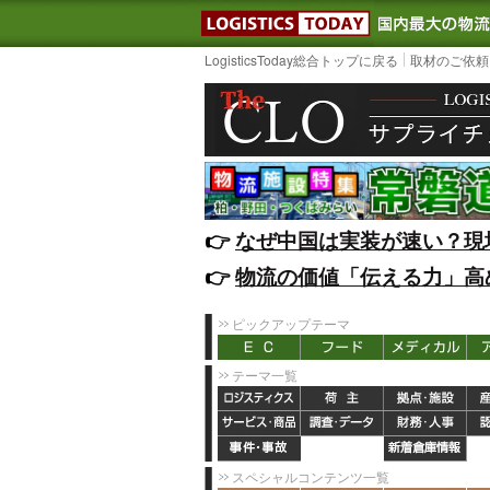
LOGISTIC
LogisticsToday総合トップに戻る
取材のご依頼
👉️
なぜ中国は実装が速い？現
👉️
物流の価値「伝える力」高
ピックアップテーマ
テーマ一覧
スペシャルコンテンツ一覧