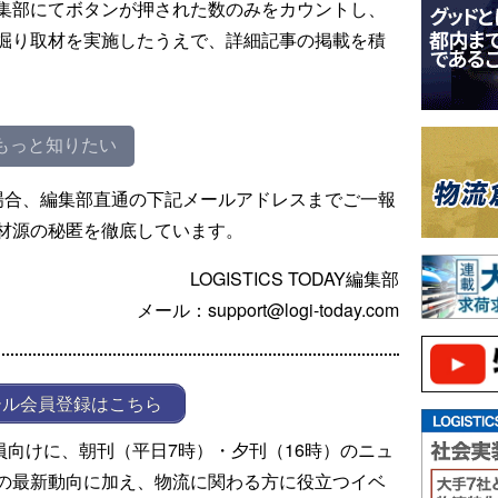
集部にてボタンが押された数のみをカウントし、
掘り取材を実施したうえで、詳細記事の掲載を積
もっと知りたい
場合、編集部直通の下記メールアドレスまでご一報
材源の秘匿を徹底しています。
LOGISTICS TODAY編集部
メール：support@logi-today.com
ール会員登録はこちら
ール会員向けに、朝刊（平日7時）・夕刊（16時）のニュ
の最新動向に加え、物流に関わる方に役立つイベ