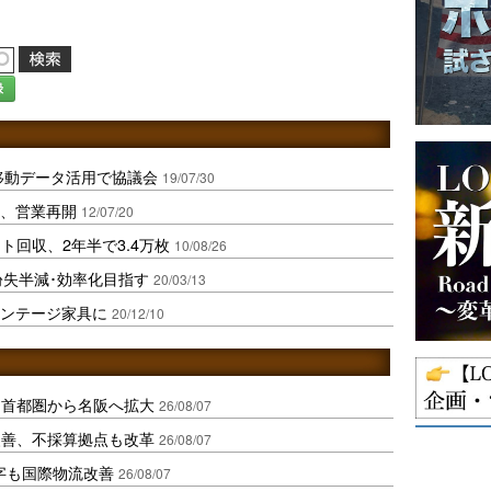
録
ト移動データ活用で協議会
19/07/30
転、営業再開
12/07/20
回収、2年半で3.4万枚
10/08/26
紛失半減･効率化目指す
20/03/13
ィンテージ家具に
20/12/10
、首都圏から名阪へ拡大
26/08/07
に改善、不採算拠点も改革
26/08/07
字も国際物流改善
26/08/07