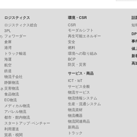
ロジスティクス
環境・CSR
話
ロジスティクス総合
CSR
短
モーダルシフト
3PL
D
フォワーダー
再生可能エネルギー
の
事
倉庫
安全
港湾
燃料
値
トラック輸送
環境への取り組み
新
海運
BCP
高
防災・災害
航空
鉄道
サービス・商品
物流子会社
ICT・IoT
静脈物流
サービス全般
災害物流
ンネ
物流サービス
食品物流
物流情報システム
EC物流
生産・流通システム
メディカル物流
物流資材
アパレル物流
物流機器
都市・館内物流
物流関連商品
スタートアップ･ベンチャー
新商品
利用運送
トラック
貿易・税関