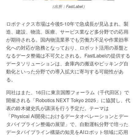
（出所：FastLabel）
ロボティクス市場は今後5-10年で急成長が見込まれ、製
造、建設、物流、医療、サービス業など多分野での応用
が期待される。国内物流業界でも労働力不足や作業効率
化への対応が急務となっており、ロボット活用の基盤と
なるデータ整備は不可欠とされる。FastLabelの提供する
データソリューションは、倉庫内の搬送やピッキング自
動化といった分野での導入拡大に寄与する可能性があ
る。
同社はまた、16日に東京国際フォーラム（千代田区）で
開催される「Robotics NEXT Tokyo 2025」に協賛し、代
表の鈴木健史氏が講演を行う予定だ。テーマは
「Physical AI開発におけるデータオペレーションとデー
タパイプライン整備の展望」で、自動運転分野で培った
データパイプライン構築の知見をAIロボット領域に応用