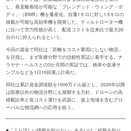
し、垂直離着陸が可能な「ブレンデッド・ウィング・ボ
ディ」（BWB）機を量産化。自重1キロに対し1.5キロの
積載が可能な高効率機を開発した。ティルトローター機
に比べて空力性能が高く、配送コストを従来比で最大20
分の1に抑えられるという。
今回の資金で同社は「距離をコスト要因にしない物流」
を目指し、まず医療分野での信頼性実証に着手する。ナ
ラヤナ・ヘルスとの3か月間の実証では、検体や血液サ
ンプルなどを1日10回運ぶ計画だ。
同社は累計資金調達額を1000万ドル超とし、2026年以降
は医療以外の物流分野にも展開する方針。ドローンの高
積載比率と低コスト運行を武器に、途上地域を含むグロ
ーバルな物流網への応用を狙う。
■「より詳しい情報を知りたい」あるいは「続報を知り