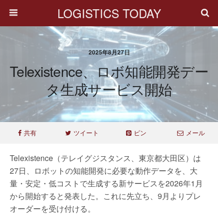
LOGISTICS TODAY
2025年8月27日
Telexistence、ロボ知能開発デー
タ生成サービス開始
共有
ツイート
ピン
メール
Telexistence（テレイグジスタンス、東京都大田区）は
27日、ロボットの知能開発に必要な動作データを、大
量・安定・低コストで生成する新サービスを2026年1月
から開始すると発表した。これに先立ち、9月よりプレ
オーダーを受け付ける。