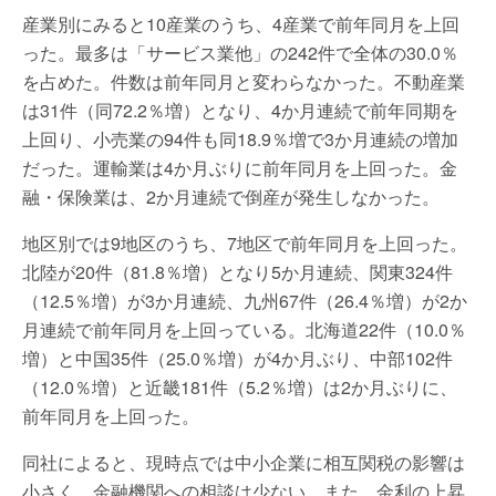
産業別にみると10産業のうち、4産業で前年同月を上回
った。最多は「サービス業他」の242件で全体の30.0％
を占めた。件数は前年同月と変わらなかった。不動産業
は31件（同72.2％増）となり、4か月連続で前年同期を
上回り、小売業の94件も同18.9％増で3か月連続の増加
だった。運輸業は4か月ぶりに前年同月を上回った。金
融・保険業は、2か月連続で倒産が発生しなかった。
地区別では9地区のうち、7地区で前年同月を上回った。
北陸が20件（81.8％増）となり5か月連続、関東324件
（12.5％増）が3か月連続、九州67件（26.4％増）が2か
月連続で前年同月を上回っている。北海道22件（10.0％
増）と中国35件（25.0％増）が4か月ぶり、中部102件
（12.0％増）と近畿181件（5.2％増）は2か月ぶりに、
前年同月を上回った。
同社によると、現時点では中小企業に相互関税の影響は
小さく、金融機関への相談は少ない。また、金利の上昇