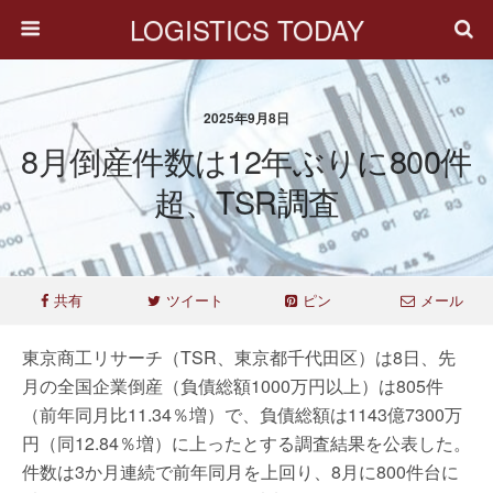
LOGISTICS TODAY
2025年9月8日
8月倒産件数は12年ぶりに800件
超、TSR調査
共有
ツイート
ピン
メール
東京商工リサーチ（TSR、東京都千代田区）は8日、先
月の全国企業倒産（負債総額1000万円以上）は805件
（前年同月比11.34％増）で、負債総額は1143億7300万
円（同12.84％増）に上ったとする調査結果を公表した。
件数は3か月連続で前年同月を上回り、8月に800件台に