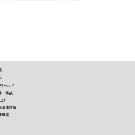
題
報
Pワールド
件・事故
上げ
着倉庫情報
速道路