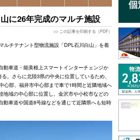
山に26年完成のマルチ施設
>>
この記事を印刷する（PDF）
、マルチテナント型物流施設「DPL石川白山」を着
自動車道・能美根上スマートインターチェンジか
誇る。さらに北陸3県の中央に位置しているため、
市中心部、福井市中心部まで車で1時間と近隣地域へ
陸地域の中心部に位置し、金沢市や小松市などの
自動車道や国道8号線などを通じて近隣県へも短時