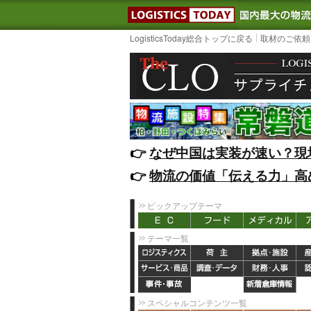
LOGISTIC
LogisticsToday総合トップに戻る
取材のご依頼
👉️
なぜ中国は実装が速い？現
👉️
物流の価値「伝える力」高
ピックアップテーマ
テーマ一覧
スペシャルコンテンツ一覧