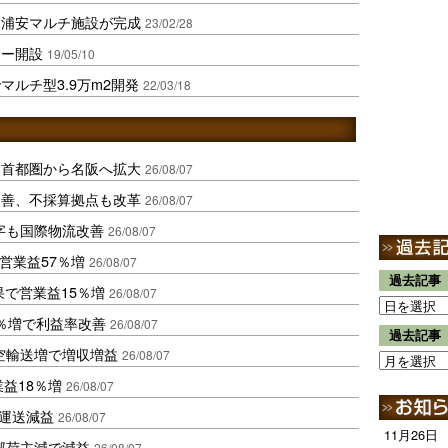
き浦安マルチ施設が完成
23/02/28
ター開設
19/05/10
ルチ型3.9万m2開発
22/03/18
、首都圏から名阪へ拡大
26/08/07
に改善、不採算拠点も改革
26/08/07
字も国際物流改善
26/08/07
営業益57％増
26/08/07
過去記事
果で営業益15％増
26/08/07
2％増で利益率改善
26/08/07
過去記事
空輸送増で増収増益
26/08/07
業益18％増
26/08/07
も運送減益
26/08/07
11月26日
部荷主減で減益
26/08/07