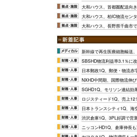
大和ハウス、首都圏配送向
大和ハウス、柏IC物流セン
大和ハウス、長野県千曲市でマ
新幹線で再生医療細胞輸送
SBSHD物流利益率3.1％
日本郵政1Q、郵便・物流赤
NXHD中間期、国際物流伸び
SGHD1Q、モリソン連結効
ロジスティード1Q、売上1
日本トランスシティ1Q、海
渋沢倉庫1Q、3PL好調で営
ニッコンHD1Q、倉庫伸長
ヤマタネ1Q、物流増収も一