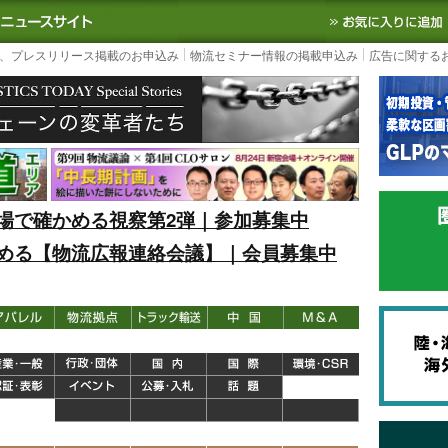
S TODAY｜国内最大の物流ニュースサイト
3PL, SCMなど国内外の最新の物流
、プレスリリース掲載のお申込み
物流セミナー情報の掲載申込み
広告に関する
場で確かめる視察第2弾｜参加募集中
める【物流広報連絡会議】｜会員募集中