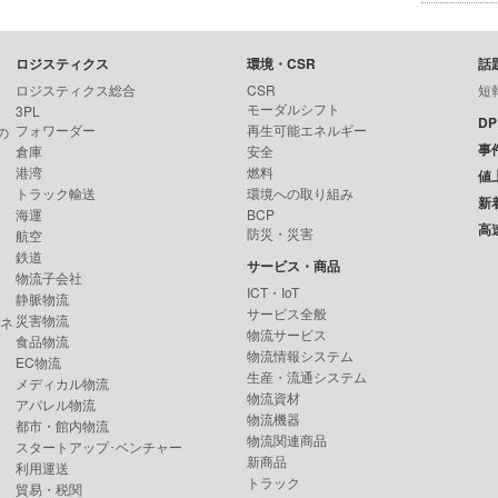
ロジスティクス
環境・CSR
話
ロジスティクス総合
CSR
短
モーダルシフト
3PL
D
フォワーダー
再生可能エネルギー
の
事
倉庫
安全
港湾
燃料
値
トラック輸送
環境への取り組み
新
海運
BCP
高
防災・災害
航空
鉄道
サービス・商品
物流子会社
ICT・IoT
静脈物流
サービス全般
災害物流
ンネ
物流サービス
食品物流
物流情報システム
EC物流
生産・流通システム
メディカル物流
物流資材
アパレル物流
物流機器
都市・館内物流
物流関連商品
スタートアップ･ベンチャー
新商品
利用運送
トラック
貿易・税関