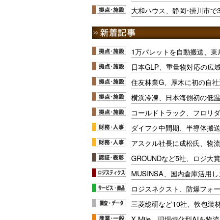
大和ハウス、静岡･掛川市で3
1万パレットを自動搬送、東
日本GLP、重量物対応の広
住友林業G、厚木に初の自社
横浜冷凍、日本海側初の低
コールドトラック、フロリ
ダイフク中間期、半導体搬
アスクル社長に成松氏、物
GROUNDなど5社、ロジ大
MUSINSA、国内倉庫活用
ロジスネクスト、防爆フォ
三菱総研など10社、軟包装
X Mile、現場特化型AIを