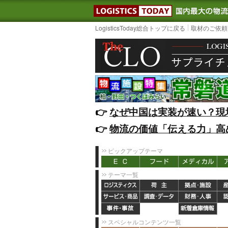
LOGISTIC
LogisticsToday総合トップに戻る
取材のご依頼
👉️
なぜ中国は実装が速い？現
👉️
物流の価値「伝える力」高
ピックアップテーマ
テーマ一覧
スペシャルコンテンツ一覧