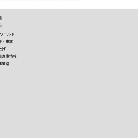
題
報
Pワールド
件・事故
上げ
着倉庫情報
速道路