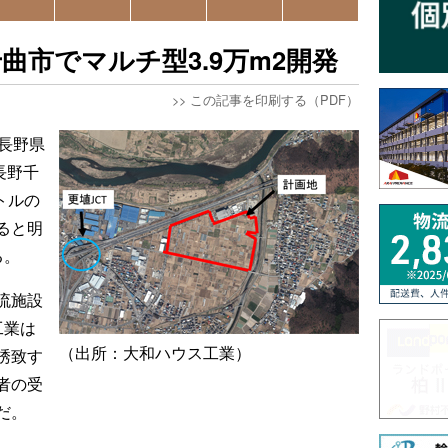
曲市でマルチ型3.9万m2開発
>>
この記事を印刷する（PDF）
長野県
長野千
トルの
ると明
る。
流施設
工業は
（出所：大和ハウス工業）
誘致す
者の受
だ。