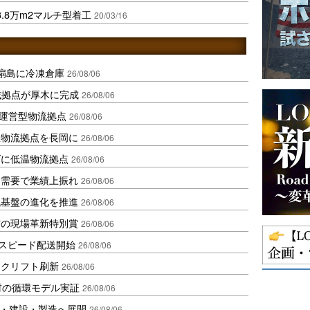
.8万m2マルチ型着工
20/03/16
扇島に冷凍倉庫
26/08/06
域拠点が厚木に完成
26/08/06
運営型物流拠点
26/08/06
温物流拠点を長岡に
26/08/06
ダに低温物流拠点
26/08/06
送需要で業績上振れ
26/08/06
流基盤の進化を推進
26/08/06
賞の現場革新特別賞
26/08/06
しスピード配送開始
26/08/06
ークリフト刷新
26/08/06
材の循環モデル実証
26/08/06
物流・建設・製造へ展開
26/08/06