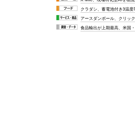
クラダシ、蓄電池付き3温度
アースダンボール、クリッ
食品輸出が上期最高、米国