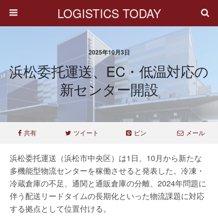
LOGISTICS TODAY
2025年10月3日
浜松委托運送、EC・低温対応の
新センター開設
共有
ツイート
ピン
メール
浜松委托運送（浜松市中央区）は1日、10月から新たな
多機能型物流センターを稼働させると発表した。冷凍・
冷蔵倉庫の不足、通関と通販倉庫の分離、2024年問題に
伴う配送リードタイムの長期化といった物流課題に対応
する拠点として位置付ける。