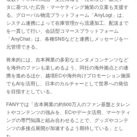
タに基づいた広告・マーケティング施策の立案も支援す
る。グローバル物流プラットフォーム「AnyLogi」は、
システム連携によって在庫管理から流通加工、配送まで
を一貫して行い、会話型コマースプラットフォーム
「AnyChat」は、各種SNSなどと連携しメッセージを一
元管理できる。
将来的には、吉本興業の多彩なエンタメコンテンツなど
を海外のファンも楽しめるよう、同社の海外拠点との連
携を進めるほか、越境ECや海外向けプロモーション施策
でもAIを活用し、日本のカルチャーとして世界への発信
を目指すとしている。
FANYでは「吉本興業の約500万人のファン基盤とタレン
トやコンテンツの強みを、ECやデータ活用、マーケティ
ングの専門知識と組み合わせることで、グッズやコンテ
ンツの多接点展開が加速するよう期待している」とし
た。