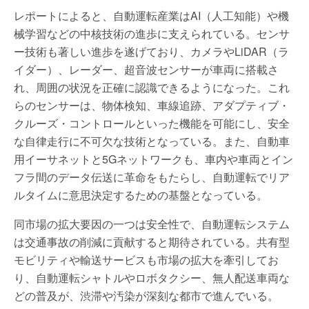
レポートによると、自動運転産業はAI（人工知能）や機
械学習などの中核技術の進歩に支えられている。センサ
ー技術も著しい進歩を遂げており、カメラやLiDAR（ラ
イダー）、レーダー、超音波センサーが車両に搭載さ
れ、周囲の状況を正確に認識できるようになった。これ
らのセンサーは、物体検知、車線追跡、アダプティブ・
クルーズ・コントロールといった機能を可能にし、安全
な自律走行に不可欠な技術となっている。また、自動車
用イーサネットと5Gネットワークも、車内や車両とイン
フラ間のデータ伝送に革命をもたらし、自動運転でリア
ルタイムに意思決定するための基盤となっている。
同市場の拡大要因の一つは安全性で、自動運転システム
は交通事故の削減に貢献すると期待されている。共有型
モビリティや輸送サービスも市場の拡大を牽引してお
り、自動運転シャトルやロボタクシー、無人配送車両な
どの普及が、渋滞や汚染が深刻な都市で進んでいる。