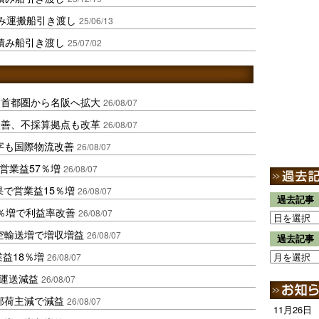
み運搬船引き渡し
25/06/13
ら積み船引き渡し
25/07/02
、首都圏から名阪へ拡大
26/08/07
に改善、不採算拠点も改革
26/08/07
字も国際物流改善
26/08/07
営業益57％増
26/08/07
果で営業益15％増
26/08/07
過去記事
2％増で利益率改善
26/08/07
空輸送増で増収増益
26/08/07
過去記事
業益18％増
26/08/07
も運送減益
26/08/07
部荷主減で減益
26/08/07
11月26日