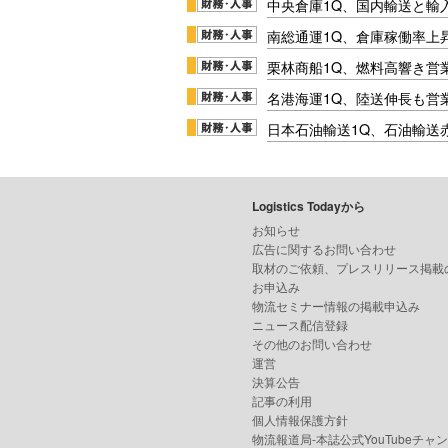
中央倉庫1Q、国内輸送と輸
南総通運1Q、倉庫稼働率上
栗林商船1Q、燃料高響き営
名港海運1Q、陸送伸長も営業
日本石油輸送1Q、石油輸送
Logistics Todayから
お知らせ
広告に関するお問い合わせ
取材のご依頼、プレスリリース掲載
お申込み
物流セミナー情報の掲載申込み
ニュース配信登録
その他のお問い合わせ
運営
決算公告
記事の利用
個人情報保護方針
物流報道局-本誌公式YouTubeチャ