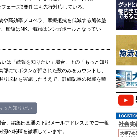
なフェーズ3要件にも先行対応している。
物や高効率プロペラ、摩擦抵抗を低減する船体塗
トで、船級はNK、船籍はシンガポールとなってい
るいは「続報を知りたい」場合、下の「もっと知り
集部にてボタンが押された数のみをカウントし、
掘り取材を実施したうえで、詳細記事の掲載を積
もっと知りたい
場合、編集部直通の下記メールアドレスまでご一報
材源の秘匿を徹底しています。