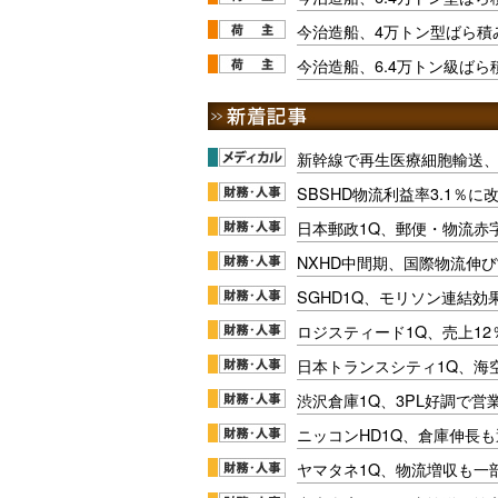
今治造船、4万トン型ばら積
今治造船、6.4万トン級ば
新幹線で再生医療細胞輸送
SBSHD物流利益率3.1％
日本郵政1Q、郵便・物流赤
NXHD中間期、国際物流伸び
SGHD1Q、モリソン連結効
ロジスティード1Q、売上1
日本トランスシティ1Q、海
渋沢倉庫1Q、3PL好調で営
ニッコンHD1Q、倉庫伸長
ヤマタネ1Q、物流増収も一