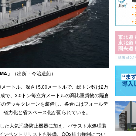
IMA」
（出所：今治造船）
.00メートル、深さ15.00メートルで、総トン数は2万
構成で、3.0トン毎立方メートルの高比重貨物の隔倉
基のデッキクレーンを装備し、各倉にはフォールデ
、省力化と省スペース化が図られている。
拠した大気汚染防止機器に加え、バラスト水処理装
インベントリリストも装備。CO2排出抑制につい