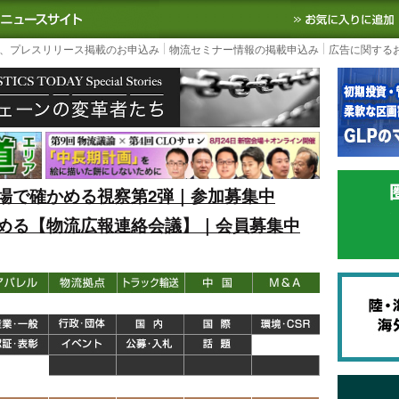
S TODAY｜国内最大の物流ニュースサイト
3PL, SCMなど国内外の最新の物流
、プレスリリース掲載のお申込み
物流セミナー情報の掲載申込み
広告に関する
場で確かめる視察第2弾｜参加募集中
める【物流広報連絡会議】｜会員募集中