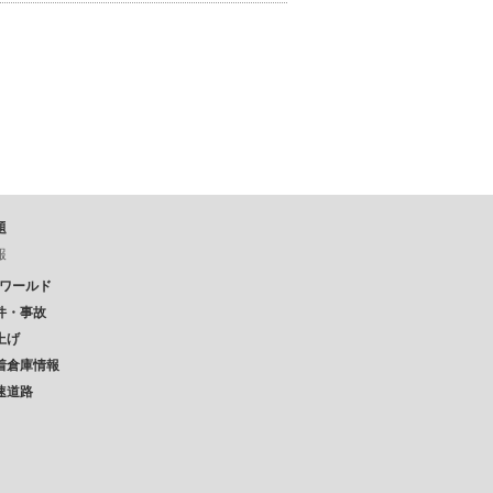
題
報
Pワールド
件・事故
上げ
着倉庫情報
速道路