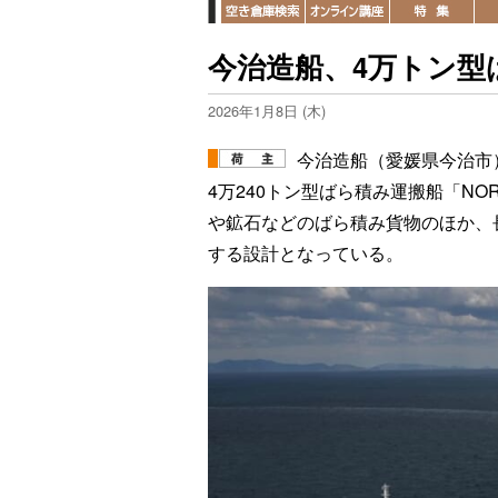
今治造船、4万トン型
2026年1月8日 (木)
今治造船（愛媛県今治市
4万240トン型ばら積み運搬船「NOR
や鉱石などのばら積み貨物のほか、
する設計となっている。