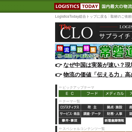
LOGISTIC
LogisticsToday総合トップに戻る
取材のご依頼
👉️
なぜ中国は実装が速い？現
👉️
物流の価値「伝える力」高
ピックアップテーマ
テーマ一覧
スペシャルコンテンツ一覧