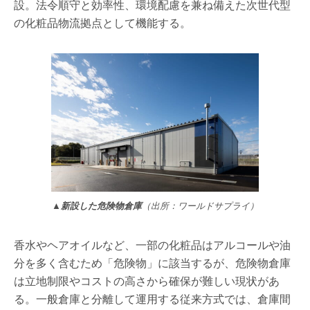
設。法令順守と効率性、環境配慮を兼ね備えた次世代型
の化粧品物流拠点として機能する。
▲新設した危険物倉庫
（出所：ワールドサプライ）
香水やヘアオイルなど、一部の化粧品はアルコールや油
分を多く含むため「危険物」に該当するが、危険物倉庫
は立地制限やコストの高さから確保が難しい現状があ
る。一般倉庫と分離して運用する従来方式では、倉庫間