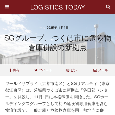
LOGISTICS TODAY
2025年11月4日
SGグループ、つくば市に危険物
倉庫併設の新拠点
共有
ツイート
ピン
メール
ワールドサプライ（京都市南区）とSGリアルティ（東京
都江東区）は、茨城県つくば市に新拠点「谷田部センタ
ー」を開設し、11月1日に本格稼働を開始した。SGホー
ルディングスグループとして初の危険物専用倉庫を含む
物流施設で、一般倉庫と危険物倉庫を同一敷地内に併