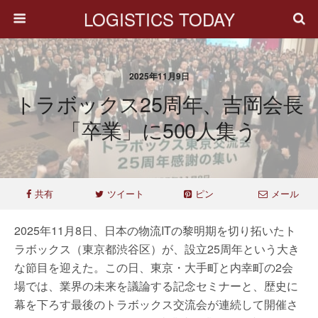
LOGISTICS TODAY
2025年11月9日
トラボックス25周年、吉岡会長
「卒業」に500人集う
共有
ツイート
ピン
メール
2025年11月8日、日本の物流ITの黎明期を切り拓いたト
ラボックス（東京都渋谷区）が、設立25周年という大き
な節目を迎えた。この日、東京・大手町と内幸町の2会
場では、業界の未来を議論する記念セミナーと、歴史に
幕を下ろす最後のトラボックス交流会が連続して開催さ