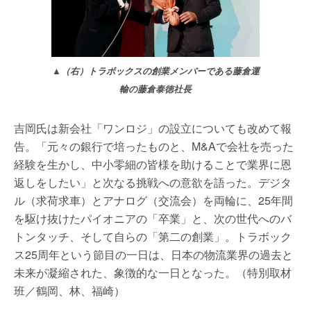
▲（右）トラボックスの創業メンバーである藤倉運
輸の藤倉泰徳社長
吉岡氏は新会社「ワンロジ」の設立についても改めて報
告。「元々の銀行で培ったものと、M&Aで会社を売った
経験を生かし、中小零細の皆様を助けることで業界に恩
返しをしたい」と次なる挑戦への意欲を語った。デジタ
ル（求荷求車）とアナログ（交流会）を両輪に、25年間
を駆け抜けたパイオニアの「卒業」と、次の世代へのバ
トンタッチ、そして自らの「第二の創業」。トラボック
ス25周年という節目の一日は、日本の物流業界の過去と
未来が凝縮された、象徴的な一日となった。（特別取材
班／鶴岡、林、福崎）