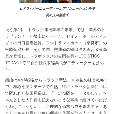
▲ドライバーニューディールアソシエーション理事
長の江川哲生氏
続く第2部「トラック運送業界の未来」では、業界のト
ップランナーが壇上にそろった。セイノーホールディン
グスの田口義隆社長、フジトランスポート（奈良市）の
松岡弘晃社長、そして国土交通省の鶴田浩久総合政策局
長が登壇し、トラボックスの吉岡会長とLOGISTICS
TODAYの赤澤裕介社長兼編集長がモデレーターを務め
た。
議論はM&A戦略からトラック新法、10年後の経営戦略ま
で、核心を突くテーマで白熱。特にトラック新法につい
て問われた鶴田局長は、「一定期間をトータルして、ち
ゃんとした人件費も払えないような事業は続けていただ
くわけにいかない」「合理的な価格形成を阻害する、あ
まりにもあり得ない低い価格で仕事を取る人には、もう