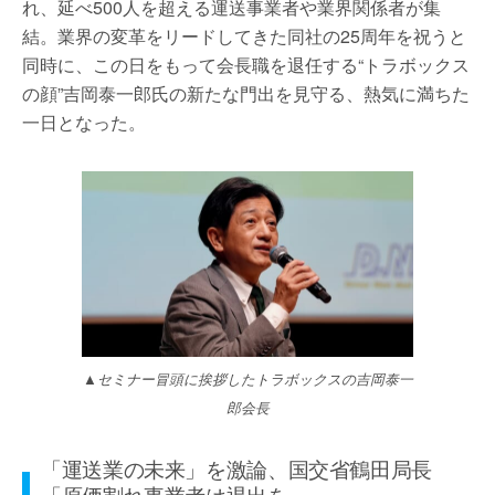
れ、延べ500人を超える運送事業者や業界関係者が集
結。業界の変革をリードしてきた同社の25周年を祝うと
同時に、この日をもって会長職を退任する“トラボックス
の顔”吉岡泰一郎氏の新たな門出を見守る、熱気に満ちた
一日となった。
▲セミナー冒頭に挨拶したトラボックスの吉岡泰一
郎会長
「運送業の未来」を激論、国交省鶴田局長