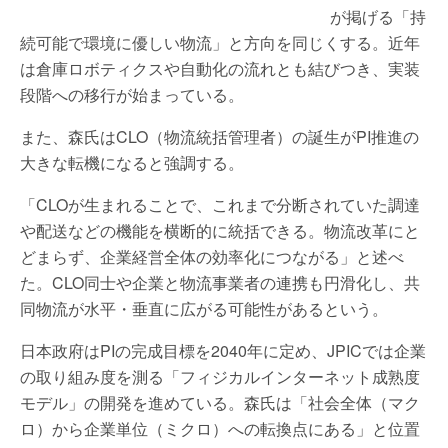
が掲げる「持
続可能で環境に優しい物流」と方向を同じくする。近年
は倉庫ロボティクスや自動化の流れとも結びつき、実装
段階への移行が始まっている。
また、森氏はCLO（物流統括管理者）の誕生がPI推進の
大きな転機になると強調する。
「CLOが生まれることで、これまで分断されていた調達
や配送などの機能を横断的に統括できる。物流改革にと
どまらず、企業経営全体の効率化につながる」と述べ
た。CLO同士や企業と物流事業者の連携も円滑化し、共
同物流が水平・垂直に広がる可能性があるという。
日本政府はPIの完成目標を2040年に定め、JPICでは企業
の取り組み度を測る「フィジカルインターネット成熟度
モデル」の開発を進めている。森氏は「社会全体（マク
ロ）から企業単位（ミクロ）への転換点にある」と位置