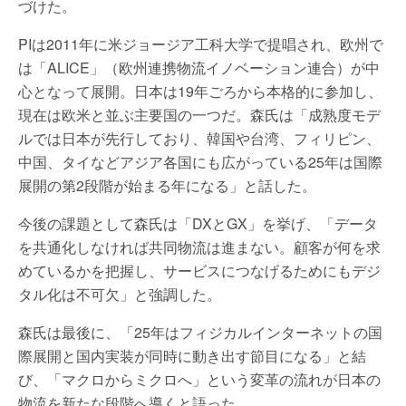
づけた。
PIは2011年に米ジョージア工科大学で提唱され、欧州で
は「ALICE」（欧州連携物流イノベーション連合）が中
心となって展開。日本は19年ごろから本格的に参加し、
現在は欧米と並ぶ主要国の一つだ。森氏は「成熟度モデ
ルでは日本が先行しており、韓国や台湾、フィリピン、
中国、タイなどアジア各国にも広がっている25年は国際
展開の第2段階が始まる年になる」と話した。
今後の課題として森氏は「DXとGX」を挙げ、「データ
を共通化しなければ共同物流は進まない。顧客が何を求
めているかを把握し、サービスにつなげるためにもデジ
タル化は不可欠」と強調した。
森氏は最後に、「25年はフィジカルインターネットの国
際展開と国内実装が同時に動き出す節目になる」と結
び、「マクロからミクロへ」という変革の流れが日本の
物流を新たな段階へ導くと語った。