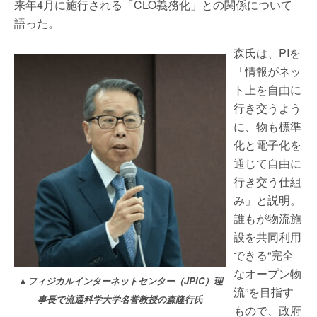
来年4月に施行される「CLO義務化」との関係について
語った。
森氏は、PIを
「情報がネッ
ト上を自由に
行き交うよう
に、物も標準
化と電子化を
通じて自由に
行き交う仕組
み」と説明。
誰もが物流施
設を共同利用
できる“完全
なオープン物
▲フィジカルインターネットセンター（JPIC）理
流”を目指す
事長で流通科学大学名誉教授の森隆行氏
もので、政府