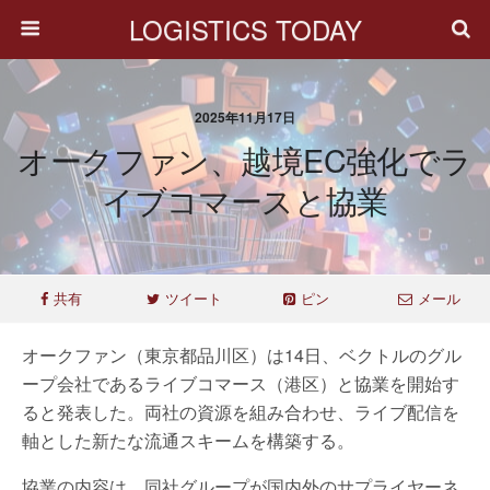
LOGISTICS TODAY
2025年11月17日
オークファン、越境EC強化でラ
イブコマースと協業
共有
ツイート
ピン
メール
オークファン（東京都品川区）は14日、ベクトルのグル
ープ会社であるライブコマース（港区）と協業を開始す
ると発表した。両社の資源を組み合わせ、ライブ配信を
軸とした新たな流通スキームを構築する。
協業の内容は、同社グループが国内外のサプライヤーネ