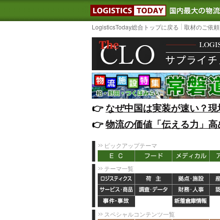
LOGISTIC
LogisticsToday総合トップに戻る
取材のご依頼
👉️
なぜ中国は実装が速い？現
👉️
物流の価値「伝える力」高
ピックアップテーマ
テーマ一覧
スペシャルコンテンツ一覧