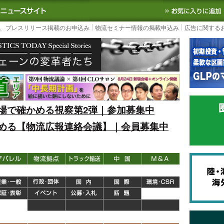
S TODAY｜国内最大の物流ニュースサイト
3PL, SCMなど国内外の最新の物流
、プレスリリース掲載のお申込み
物流セミナー情報の掲載申込み
広告に関する
場で確かめる視察第2弾｜参加募集中
める【物流広報連絡会議】｜会員募集中