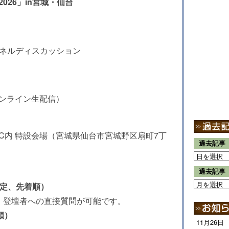
026」in宮城・仙台
・パネルディスカッション
ンライン生配信）
C内 特設会場（宮城県仙台市宮城野区扇町7丁
過去記事
過去記事
限定、先着順）
、登壇者への直接質問が可能です。
順）
11月26日