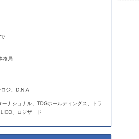
まで
営事務局
ンロジ、D.N.A
ターナショナル、TDGホールディングス、トラ
、LIGO、ロジザード