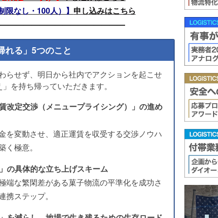
制限なし・100人）】
申し込みはこちら
—————————————————
帰れる」5つのこと
わらせず、明日から社内でアクションを起こせ
え」を持ち帰っていただきます。
運賃改定交渉（メニュープライシング）」の進め
金を変動させ、適正運賃を収受する交渉ノウハ
築く極意。
送」の具体的な立ち上げスキーム
極端な繁閑差がある菓子物流の平準化を成功さ
連携ステップ。
存」を減らし、地場で生き残るための生存ロード