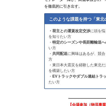
を徹底的に引き出す。
このような課題を持つ「東北
・荷主との運賃改定交渉
に頭を悩
を知りたい方
・
特定のシーズンや長距離輸送へ
い方
・
共同配送
に興味はあるが、競合
方
・東日本大震災を経験した東北だ
を構築したい方
・
EVトラックやダブル連結トラ
たい方
—————————
【会場参加（物流事業