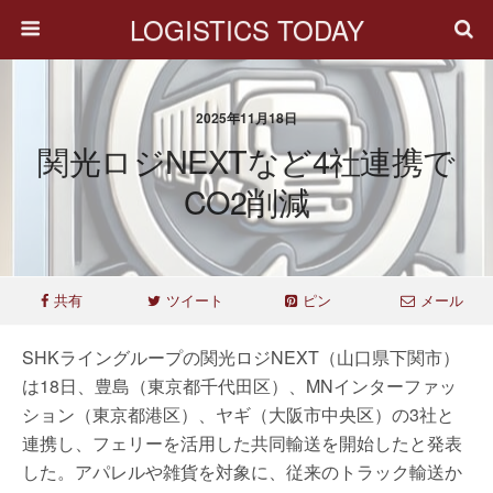
LOGISTICS TODAY
2025年11月18日
関光ロジNEXTなど4社連携で
CO2削減
共有
ツイート
ピン
メール
SHKライングループの関光ロジNEXT（山口県下関市）
は18日、豊島（東京都千代田区）、MNインターファッ
ション（東京都港区）、ヤギ（大阪市中央区）の3社と
連携し、フェリーを活用した共同輸送を開始したと発表
した。アパレルや雑貨を対象に、従来のトラック輸送か