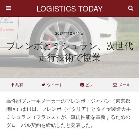
LOGISTICS TODAY
2024年12月11日
ブレンボとミシュラン、次世代
走行技術で協業
共有
ツイート
ピン
メール
高性能ブレーキメーカーのブレンボ・ジャパン（東京都
港区）は11日、ブレンボ（イタリア）とタイヤ製造大手
ミシュラン（フランス）が、車両性能を革新するための
グローバル契約を締結したと発表した。