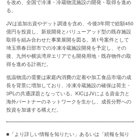
を改め、全国で冷凍・冷蔵物流施設の開発・取得を進め
る。
JVは追加出資やデット調達を含め、今後3年間で総額450
億円を投資し、新規開発とバリューアッド型の既存施設
取得を組み合わせた事業展開を図る。第1号案件として
埼玉県春日部市での冷凍冷蔵施設開発を予定し、その
後、九州や横浜湾岸エリアでも開発用地・既存物件の取
得を進める計画だ。
低温物流の需要は家庭内消費の定着や加工食品市場の成
長を背景に増加しており、冷凍冷蔵施設の確保は荷主・
3PLの共通課題となっている。KICはJVによる資金力と
海外パートナーのネットワークを生かし、成長分野への
投資を加速する構えだ。
■「より詳しい情報を知りたい」あるいは「続報を知り