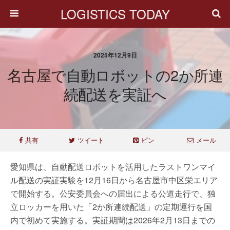
LOGISTICS TODAY
2025年12月9日
名古屋で自動ロボットの2か所連
続配送を実証へ
共有
ツイート
ピン
メール
愛知県は、自動配送ロボットを活用したラストワンマイ
ル配送の実証実験を12月16日から名古屋市中区栄エリア
で開始する。公安委員会への届出による公道走行で、独
立ロッカーを用いた「2か所連続配送」の定期運行を国
内で初めて実施する。実証期間は2026年2月13日までの