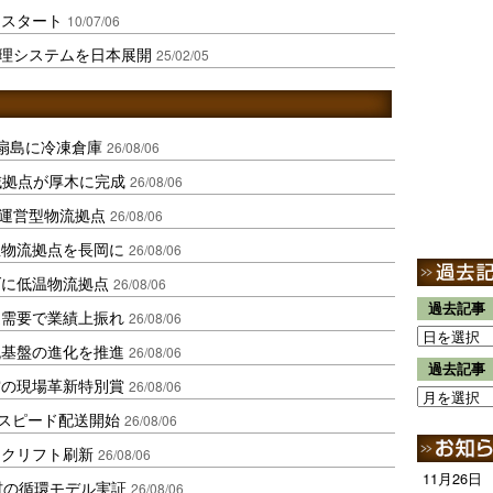
をスタート
10/07/06
管理システムを日本展開
25/02/05
扇島に冷凍倉庫
26/08/06
域拠点が厚木に完成
26/08/06
運営型物流拠点
26/08/06
温物流拠点を長岡に
26/08/06
ダに低温物流拠点
26/08/06
過去記事
送需要で業績上振れ
26/08/06
流基盤の進化を推進
26/08/06
過去記事
賞の現場革新特別賞
26/08/06
しスピード配送開始
26/08/06
ークリフト刷新
26/08/06
11月26日
材の循環モデル実証
26/08/06