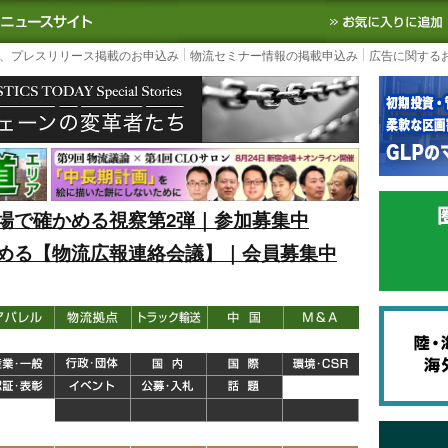
S TODAY｜国内最大の物流ニュースサイト
3PL, SCMなど国内外の最新の物流
、プレスリリース掲載のお申込み
物流セミナー情報の掲載申込み
広告に関する
場で確かめる視察第2弾｜参加募集中
める【物流広報連絡会議】｜会員募集中