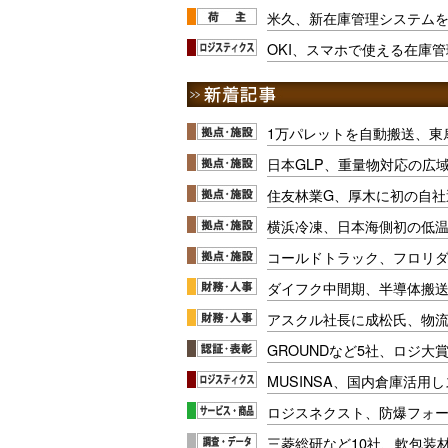
米久、新在庫管理システム
OKI、スマホで使える在庫
1万パレットを自動搬送、東
日本GLP、重量物対応の広
住友林業G、厚木に初の自社
横浜冷凍、日本海側初の低
コールドトラック、フロリ
ダイフク中間期、半導体搬
アスクル社長に成松氏、物
GROUNDなど5社、ロジ大
MUSINSA、国内倉庫活用
ロジスネクスト、防爆フォ
三菱総研など10社、軟包装