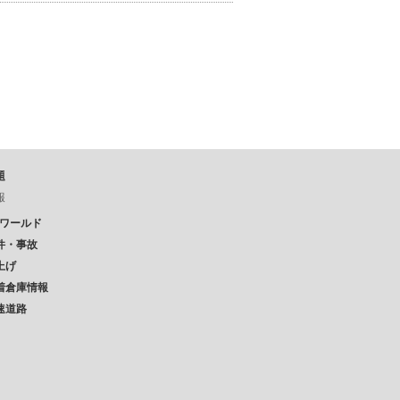
題
報
Pワールド
件・事故
上げ
着倉庫情報
速道路