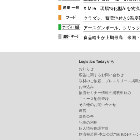
X Mile、現場特化型AIを
クラダシ、蓄電池付き3温度
アースダンボール、クリッ
食品輸出が上期最高、米国
Logistics Todayから
お知らせ
広告に関するお問い合わせ
取材のご依頼、プレスリリース掲載
お申込み
物流セミナー情報の掲載申込み
ニュース配信登録
その他のお問い合わせ
運営
決算公告
記事の利用
個人情報保護方針
物流報道局-本誌公式YouTubeチャ
ル-