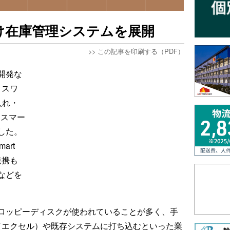
向け在庫管理システムを展開
>>
この記事を印刷する（PDF）
開発な
クスワ
入れ・
（スマー
した。
art
連携も
などを
ロッピーディスクが使われていることが多く、手
l（エクセル）や既存システムに打ち込むといった業