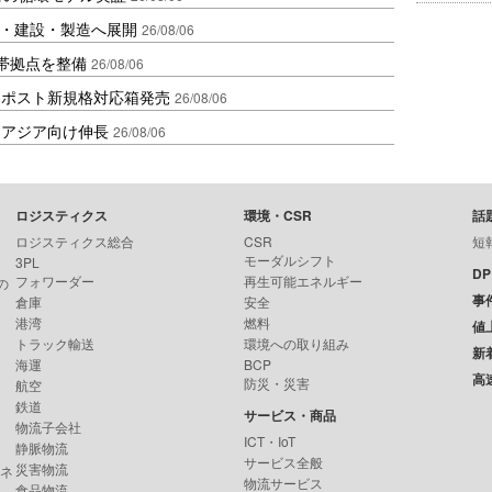
物流・建設・製造へ展開
26/08/06
帯拠点を整備
26/08/06
クポスト新規格対応箱発売
26/08/06
・アジア向け伸長
26/08/06
ロジスティクス
環境・CSR
話
ロジスティクス総合
CSR
短
モーダルシフト
3PL
D
フォワーダー
再生可能エネルギー
の
事
倉庫
安全
港湾
燃料
値
トラック輸送
環境への取り組み
新
海運
BCP
高
防災・災害
航空
鉄道
サービス・商品
物流子会社
ICT・IoT
静脈物流
サービス全般
災害物流
ンネ
物流サービス
食品物流