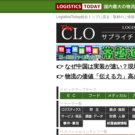
LOGISTIC
LogisticsToday総合トップに戻る
取材のご依頼
👉️
なぜ中国は実装が速い？現
👉️
物流の価値「伝える力」高
ピックアップテーマ
テーマ一覧
スペシャルコンテンツ一覧