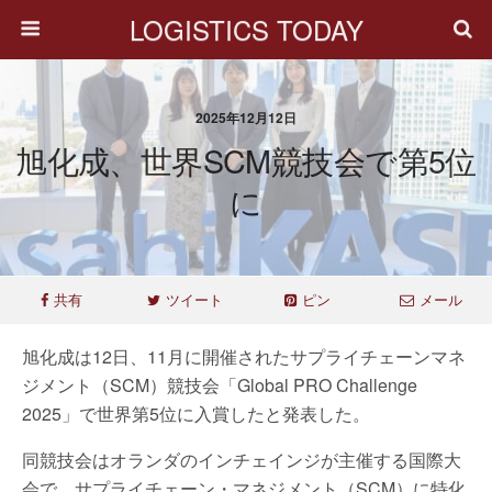
LOGISTICS TODAY
2025年12月12日
旭化成、世界SCM競技会で第5位
に
共有
ツイート
ピン
メール
旭化成は12日、11月に開催されたサプライチェーンマネ
ジメント（SCM）競技会「Global PRO Challenge
2025」で世界第5位に入賞したと発表した。
同競技会はオランダのインチェインジが主催する国際大
会で、サプライチェーン・マネジメント（SCM）に特化