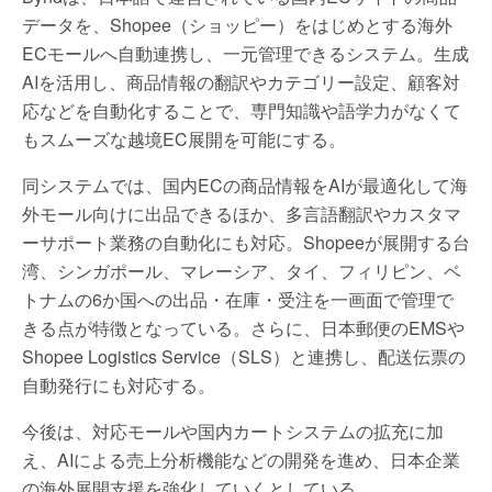
データを、Shopee（ショッピー）をはじめとする海外
ECモールへ自動連携し、一元管理できるシステム。生成
AIを活用し、商品情報の翻訳やカテゴリー設定、顧客対
応などを自動化することで、専門知識や語学力がなくて
もスムーズな越境EC展開を可能にする。
同システムでは、国内ECの商品情報をAIが最適化して海
外モール向けに出品できるほか、多言語翻訳やカスタマ
ーサポート業務の自動化にも対応。Shopeeが展開する台
湾、シンガポール、マレーシア、タイ、フィリピン、ベ
トナムの6か国への出品・在庫・受注を一画面で管理で
きる点が特徴となっている。さらに、日本郵便のEMSや
Shopee Logistics Service（SLS）と連携し、配送伝票の
自動発行にも対応する。
今後は、対応モールや国内カートシステムの拡充に加
え、AIによる売上分析機能などの開発を進め、日本企業
の海外展開支援を強化していくとしている。