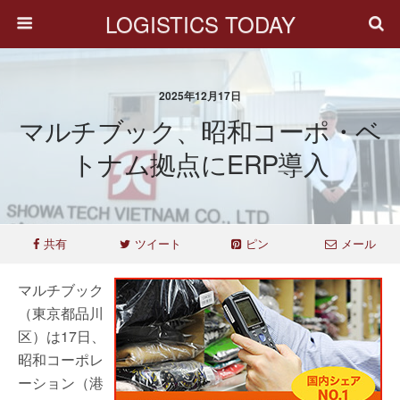
LOGISTICS TODAY
2025年12月17日
マルチブック、昭和コーポ・ベ
トナム拠点にERP導入
共有
ツイート
ピン
メール
マルチブック
（東京都品川
区）は17日、
昭和コーポレ
ーション（港