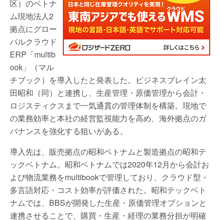
区）のベトナ
ム現地法人2
拠点にグロー
バルクラウド
ERP「multib
ook」（マル
チブック）を導入したと発表した。ビジネスブレイン太
田昭和（同）と連携し、生産管理・原価管理から会計・
ロジスティクスまで一気通貫の管理体制を構築。現地で
の業務効率と本社の経営監視能力を高め、海外拠点のガ
バナンスを強化する狙いがある。
導入先は、販売拠点の昭和ベトナムと製造拠点の昭和テ
ックベトナム。昭和ベトナムでは2020年12月から会計お
よび物流業務をmultibookで管理しており、クラウド型・
多言語対応・コスト効率が評価された。昭和テックベト
ナムでは、BBSが開発した生産・原価管理オプションと
連携させることで、購買・生産・経理の業務分担が明確