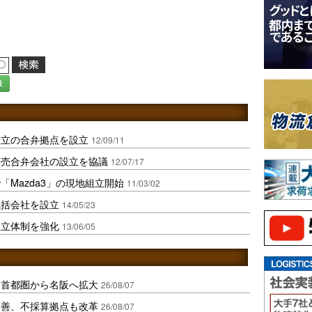
録
組立の合弁拠点を設立
12/09/11
販売合弁会社の設立を協議
12/07/17
Mazda3」の現地組立開始
11/03/02
統括会社を設立
14/05/23
組立体制を強化
13/06/05
、首都圏から名阪へ拡大
26/08/07
に改善、不採算拠点も改革
26/08/07