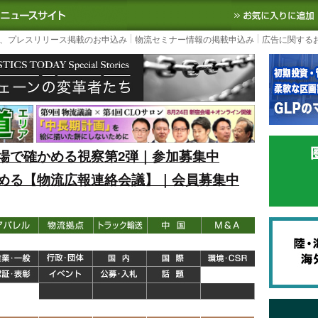
S TODAY｜国内最大の物流ニュースサイト
3PL, SCMなど国内外の最新の物流
、プレスリリース掲載のお申込み
物流セミナー情報の掲載申込み
広告に関する
場で確かめる視察第2弾｜参加募集中
める【物流広報連絡会議】｜会員募集中