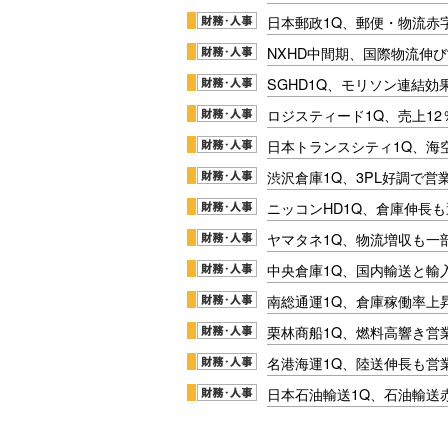
日本郵政1Q、郵便・物流赤
NXHD中間期、国際物流伸び
SGHD1Q、モリソン連結効
ロジスティード1Q、売上1
日本トランスシティ1Q、海
渋沢倉庫1Q、3PL好調で営
ニッコンHD1Q、倉庫伸長
ヤマタネ1Q、物流増収も一
中央倉庫1Q、国内輸送と輸
南総通運1Q、倉庫稼働率上
栗林商船1Q、燃料高響き営
名港海運1Q、陸送伸長も営業
日本石油輸送1Q、石油輸送