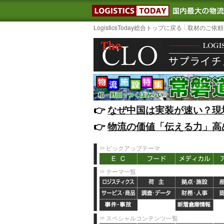
LOGISTIC
LogisticsToday総合トップに戻る
取材のご依頼
👉️
なぜ中国は実装が速い？現
👉️
物流の価値「伝える力」高
ピックアップテーマ
テーマ一覧
スペシャルコンテンツ一覧