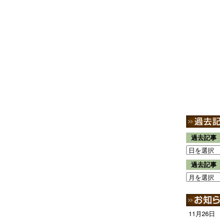
過去記事
過去記事
11月26日