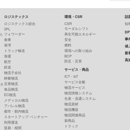
ロジスティクス
環境・CSR
話
ロジスティクス総合
CSR
短
モーダルシフト
3PL
D
フォワーダー
再生可能エネルギー
の
事
倉庫
安全
港湾
燃料
値
トラック輸送
環境への取り組み
新
海運
BCP
高
防災・災害
航空
鉄道
サービス・商品
物流子会社
ICT・IoT
静脈物流
サービス全般
災害物流
ンネ
物流サービス
食品物流
物流情報システム
EC物流
生産・流通システム
メディカル物流
物流資材
アパレル物流
物流機器
都市・館内物流
物流関連商品
スタートアップ･ベンチャー
新商品
利用運送
トラック
貿易・税関