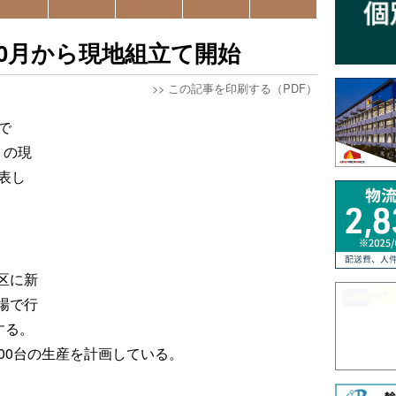
0月から現地組立て開始
>>
この記事を印刷する（PDF）
で
」の現
表し
区に新
場で行
する。
00台の生産を計画している。