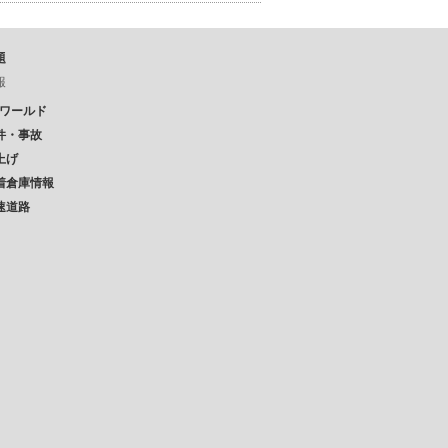
題
報
Pワールド
件・事故
上げ
着倉庫情報
速道路