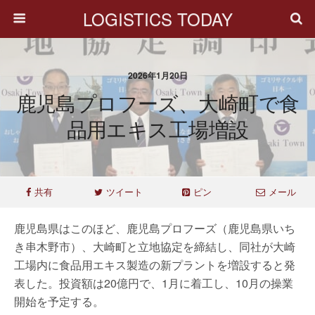
LOGISTICS TODAY
2026年1月20日
鹿児島プロフーズ、大崎町で食
品用エキス工場増設
共有
ツイート
ピン
メール
鹿児島県はこのほど、鹿児島プロフーズ（鹿児島県いち
き串木野市）、大崎町と立地協定を締結し、同社が大崎
工場内に食品用エキス製造の新プラントを増設すると発
表した。投資額は20億円で、1月に着工し、10月の操業
開始を予定する。