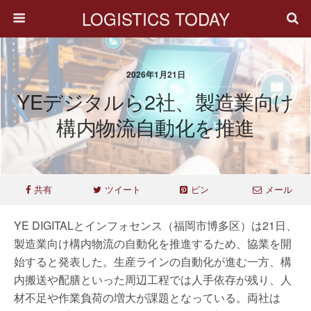
LOGISTICS TODAY
2026年1月21日
YEデジタルら2社、製造業向け
構内物流自動化を推進
共有
ツイート
ピン
メール
YE DIGITALとインフォセンス（福岡市博多区）は21日、
製造業向け構内物流の自動化を推進するため、協業を開
始すると発表した。生産ラインの自動化が進む一方、構
内搬送や配膳といった周辺工程では人手依存が残り、人
材不足や作業負荷の増大が課題となっている。両社は