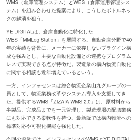
WMS（倉庫管理システム）とWES（倉庫運用管理シス
テム）を組み合わせた提案により、こうしたボトルネッ
クの解消を狙う。
YE DIGITALは、倉庫自動化に特化した
WES「MMLogiStation」を展開する。自動倉庫分野で40
年の実績を背景に、メーカーに依存しないプラグイン構
成を強みとし、主要な自動化設備との連携をプログラム
レスで実現できる点が特徴だ。製造業の構内物流自動化
に関する相談も近年増えているという。
一方、インフォセンスは総合物流企業山九グループの一
員として、物流業務改革やシステム導入を支援してき
た。提供するWMS「ZIZAIA WMS 2.0」は、原材料から
半製品、完成品までを一元管理し、製造現場の配膳業務
にも対応できる柔軟性を持つ。最新版では構内物流への
標準対応や可視化機能を強化した。
今回の協業では、インフォセンスのWMSとYE DIGITAL