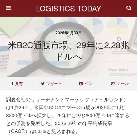
LOGISTICS TODAY
2026年1月30日
米B2C通販市場、29年に2.28兆
ドルへ
共有
ツイート
ピン
メール
調査会社のリサーチアンドマーケッツ（アイルランド）
は1月29日、米国のB2Ceコマース市場が2025年に1兆
8200億ドルへ拡大し、29年には2兆2800億ドルに達する
との予測を発表した。2025-29年の年平均成長率
（CAGR）は5.8％と見込まれる。