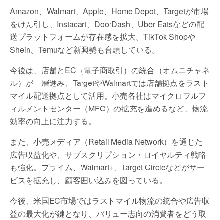
Amazon、Walmart、Apple、Home Depot、Targetが市場
をけん引し、Instacart、DoorDash、Uber Eatsなどの配
送プラットフォームが存在感を拡大。TikTok Shopや
Shein、Temuなど新興勢も台頭している。
今後は、店舗とEC（電子商取引）の統合（オムニチャネ
ル）が一層進み、TargetやWalmartでは店舗拠点をラスト
マイル配送拠点として活用。小売各社はマイクロフルフ
ィルメントセンター（MFC）の拡充を進めるなど、物流
効率の向上に注力する。
また、小売メディア（Retail Media Network）を通じた
広告収益化や、サブスクリプション・ロイヤルティ戦略
も強化。プライム、Walmart+、Target Circleなどがサー
ビスを拡充し、顧客囲い込みを図っている。
今後、米国EC市場ではラストマイル物流の統合や広告収
益の最大化が鍵となり、バリュー志向の消費者をどう取