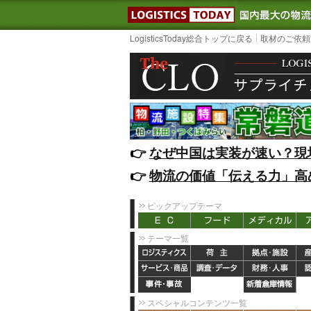
LOGISTIC
LogisticsToday総合トップに戻る
取材のご依頼
👉️
なぜ中国は実装が速い？現
👉️
物流の価値「伝える力」高
ピックアップテーマ
テーマ一覧
スペシャルコンテンツ一覧