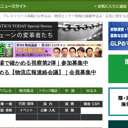
S TODAY｜国内最大の物流ニュースサイト
3PL, SCMなど国内外の最新の物流
、プレスリリース掲載のお申込み
物流セミナー情報の掲載申込み
広告に関する
場で確かめる視察第2弾｜参加募集中
める【物流広報連絡会議】｜会員募集中