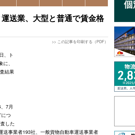
ク運送業、大型と普通で賃金格
>>
この記事を印刷する（PDF）
日、ト
象に、
調査結果
6、7月
どにつ
調査した
運送事業者193社、一般貨物自動車運送事業者