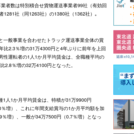
答事業者数は特別積合せ貨物運送事業者99社（有効回
81社（同1263社）の1380社（1362社）｡
と一般事業を合わせたトラック運送事業全体の賞
比2.3％増の31万4300円と4年ぶりに前年を上回
男性運転者の1人1か月平均賃金は、全職種平均の
2.8％増の32万4100円となった。
種1人1か月平均賃金は、特積が31万9900円
（1.0％増）、これに年間支給賞与の1か月平均額を加
9％増）、一般が34万7500円（0.7％増）となっ