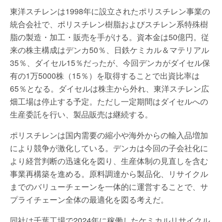
東洋スチレンは1998年に設立されたポリスチレン事業の
統合会社で、ポリスチレン樹脂およびスチレン系特殊樹
脂の製造・加工・販売を手がける。資本金は50億円。従
来の株主構成はデンカ50％、日鉄ケミカル＆マテリアル
35％、ダイセル15％だったが、今回デンカがダイセル保
有の1万5000株（15％）を取得することで出資比率は
65％となる。ダイセルは株主から外れ、東洋スチレン広
畑工場は停止する予定。ただし一定期間はダイセルへの
生産委託を行い、製品販売は継続する。
ポリスチレンは国内需要の縮小や海外からの輸入品増加
により競争が激化している。デンカは今回の子会社化に
より経営判断の迅速化を図り、生産体制の見直しを含む
事業再構築を進める。原料調達から製品化、リサイクル
までのバリューチェーンを一体的に運営することで、サ
プライチェーン全体の最適化を図る考えだ。
同社は千葉工場で2024年に稼働したケミカルリサイクル