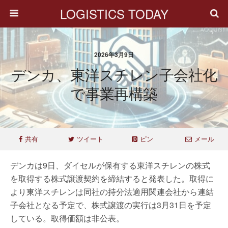
LOGISTICS TODAY
2026年3月9日
デンカ、東洋スチレン子会社化
で事業再構築
共有
ツイート
ピン
メール
デンカは9日、ダイセルが保有する東洋スチレンの株式
を取得する株式譲渡契約を締結すると発表した。取得に
より東洋スチレンは同社の持分法適用関連会社から連結
子会社となる予定で、株式譲渡の実行は3月31日を予定
している。取得価額は非公表。