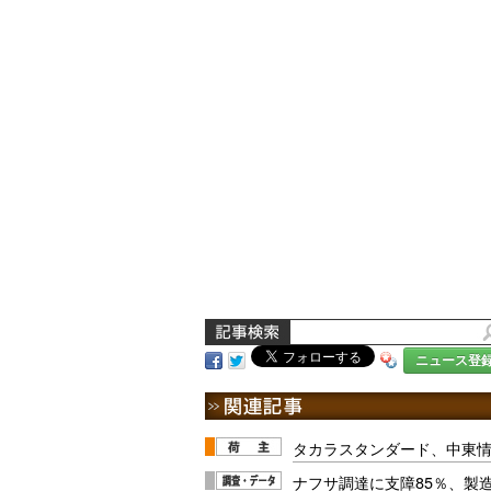
ニュース登
タカラスタンダード、中東
ナフサ調達に支障85％、製