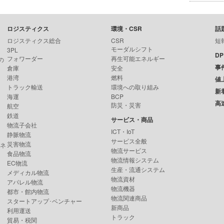
ロジスティクス
環境・CSR
話
ロジスティクス総合
CSR
短
モーダルシフト
3PL
D
フォワーダー
再生可能エネルギー
の
事
倉庫
安全
港湾
燃料
値
トラック輸送
環境への取り組み
新
海運
BCP
高
防災・災害
航空
鉄道
サービス・商品
物流子会社
ICT・IoT
静脈物流
サービス全般
災害物流
ンネ
物流サービス
食品物流
物流情報システム
EC物流
生産・流通システム
メディカル物流
物流資材
アパレル物流
物流機器
都市・館内物流
物流関連商品
スタートアップ･ベンチャー
新商品
利用運送
トラック
貿易・税関