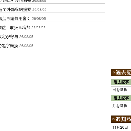
26/08/05
超で外部収納提案
26/08/05
、拠点再編費用響く
26/08/05
増益、取扱量増加
26/08/05
改定が寄与
26/08/05
で黒字転換
26/08/05
過去記事
過去記事
11月26日