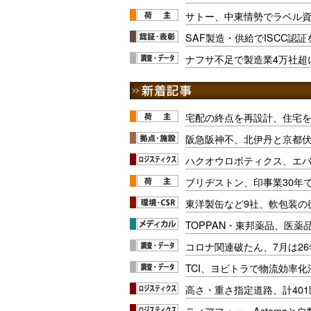
サトー、中東情勢でラベル
SAF製造・供給でISCC認
ナフサ不足で製造業4万社超
宅配の終点を再設計、住宅
阪急阪神不、北伊丹と京都
ハクオウロボティクス、エ
ブリヂストン、印事業30年
東洋製缶など9社、軟包装の
TOPPAN・東邦薬品、医薬
コロナ関連破たん、7月は26
TCI、ヨビトラで物流効率
高さ・重さ指定道路、計40
ティアフォー、Astemoと自