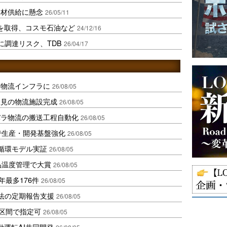
資材供給に懸念
26/05/11
証を取得、コスモ石油など
24/12/16
に調達リスク、TDB
26/04/17
を物流インフラに
26/08/05
伏見の物流施設完成
26/08/05
バラ物流の搬送工程自動化
26/08/05
で生産・開発基盤強化
26/08/05
循環モデル実証
26/08/05
品温度管理で大賞
26/08/05
年最多176件
26/08/05
化法の定期報告支援
26/08/05
1区間で指定可
26/08/05
動運転AI共同開発