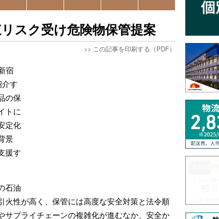
東リスク受け危険物保管提案
>>
この記事を印刷する（PDF）
新宿
紹介す
品の保
イトに
安定化
背景
支援す
の石油
引火性が高く、保管には高度な安全対策と法令順
やサプライチェーンの複雑化が進むなか、安全か