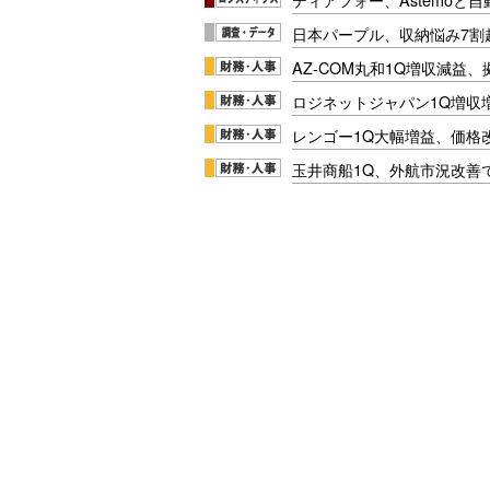
日本パープル、収納悩み7割
AZ-COM丸和1Q増収減益
ロジネットジャパン1Q増収
レンゴー1Q大幅増益、価格
玉井商船1Q、外航市況改善