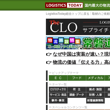
LOGISTIC
LogisticsToday総合トップに戻る
取材のご依頼
👉️
なぜ中国は実装が速い？現
👉️
物流の価値「伝える力」高
ピックアップテーマ
テーマ一覧
スペシャルコンテンツ一覧