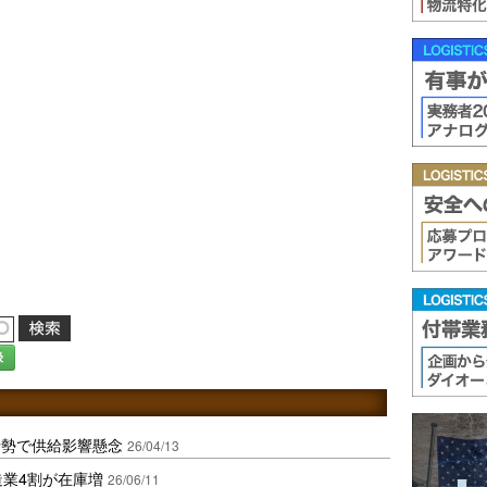
録
情勢で供給影響懸念
26/04/13
造業4割が在庫増
26/06/11