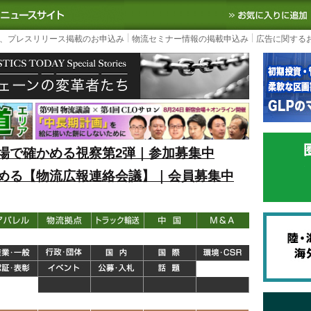
S TODAY｜国内最大の物流ニュースサイト
3PL, SCMなど国内外の最新の物流
、プレスリリース掲載のお申込み
物流セミナー情報の掲載申込み
広告に関する
場で確かめる視察第2弾｜参加募集中
める【物流広報連絡会議】｜会員募集中