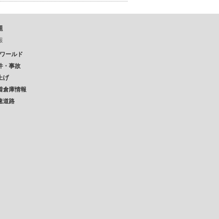
題
報
Pワールド
件・事故
上げ
着倉庫情報
速道路