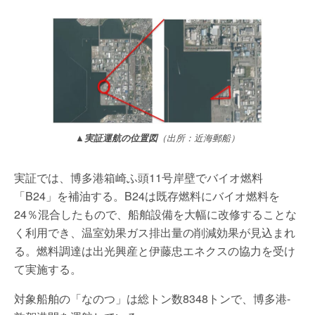
▲実証運航の位置図
（出所：近海郵船）
実証では、博多港箱崎ふ頭11号岸壁でバイオ燃料
「B24」を補油する。B24は既存燃料にバイオ燃料を
24％混合したもので、船舶設備を大幅に改修することな
く利用でき、温室効果ガス排出量の削減効果が見込まれ
る。燃料調達は出光興産と伊藤忠エネクスの協力を受け
て実施する。
対象船舶の「なのつ」は総トン数8348トンで、博多港-