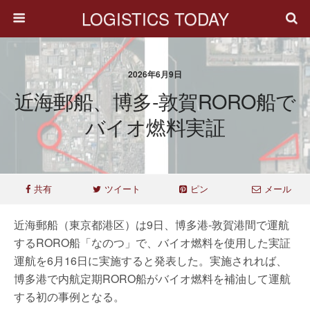
LOGISTICS TODAY
2026年6月9日
近海郵船、博多-敦賀RORO船で
バイオ燃料実証
共有
ツイート
ピン
メール
近海郵船（東京都港区）は9日、博多港-敦賀港間で運航
するRORO船「なのつ」で、バイオ燃料を使用した実証
運航を6月16日に実施すると発表した。実施されれば、
博多港で内航定期RORO船がバイオ燃料を補油して運航
する初の事例となる。