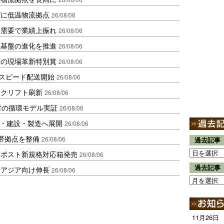
ダに低温物流拠点
26/08/06
送需要で業績上振れ
26/08/06
流基盤の進化を推進
26/08/06
賞の現場革新特別賞
26/08/06
しスピード配送開始
26/08/06
ークリフト刷新
26/08/06
材の循環モデル実証
26/08/06
物流・建設・製造へ展開
26/08/06
帯拠点を整備
26/08/06
過去記事
クポスト新規格対応箱発売
26/08/06
過去記事
・アジア向け伸長
26/08/06
11月26日