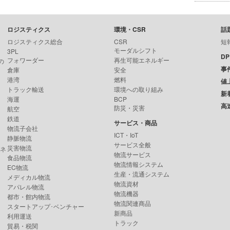
ロジスティクス
環境・CSR
話
ロジスティクス総合
CSR
短
モーダルシフト
3PL
D
フォワーダー
再生可能エネルギー
の
事
倉庫
安全
港湾
燃料
値
トラック輸送
環境への取り組み
新
海運
BCP
高
防災・災害
航空
鉄道
サービス・商品
物流子会社
ICT・IoT
静脈物流
サービス全般
災害物流
ンネ
物流サービス
食品物流
物流情報システム
EC物流
生産・流通システム
メディカル物流
物流資材
アパレル物流
物流機器
都市・館内物流
物流関連商品
スタートアップ･ベンチャー
新商品
利用運送
トラック
貿易・税関