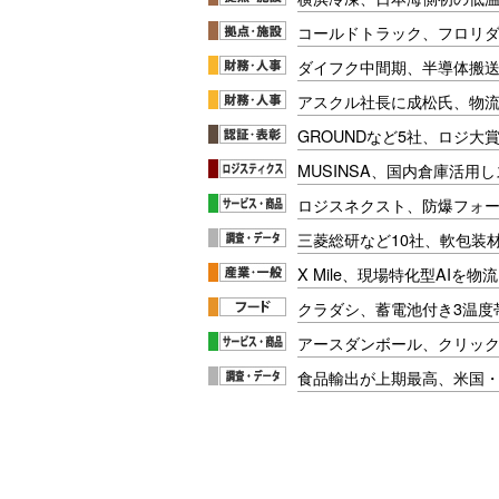
コールドトラック、フロリ
ダイフク中間期、半導体搬
アスクル社長に成松氏、物
GROUNDなど5社、ロジ大
MUSINSA、国内倉庫活用
ロジスネクスト、防爆フォ
三菱総研など10社、軟包装
X Mile、現場特化型AIを
クラダシ、蓄電池付き3温度
アースダンボール、クリッ
食品輸出が上期最高、米国