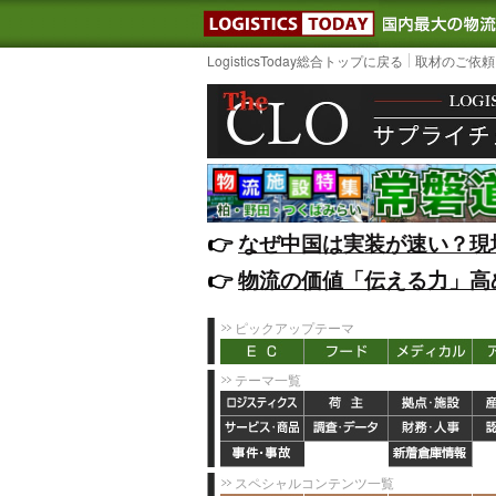
LOGISTIC
LogisticsToday総合トップに戻る
取材のご依頼
👉️
なぜ中国は実装が速い？現
👉️
物流の価値「伝える力」高
ピックアップテーマ
テーマ一覧
スペシャルコンテンツ一覧