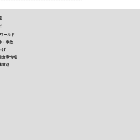
題
報
Pワールド
件・事故
上げ
着倉庫情報
速道路