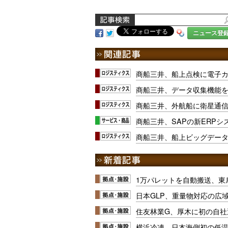
ニュース登
商船三井、船上点検に電子
商船三井、データ収集機能
商船三井、外航船に衛星通
商船三井​、SAPの新ERP
商船三井、船上ビッグデー
1万パレットを自動搬送、東
日本GLP、重量物対応の広
住友林業G、厚木に初の自社
横浜冷凍、日本海側初の低