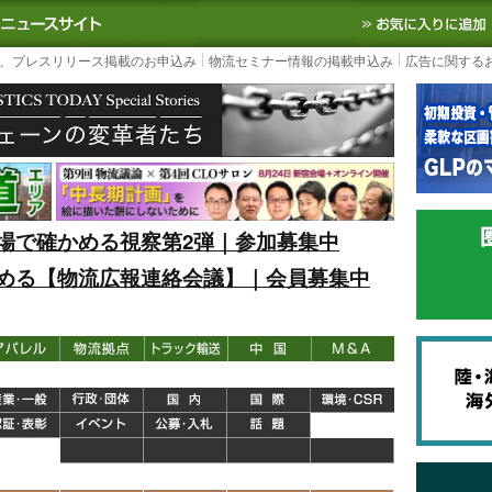
S TODAY｜国内最大の物流ニュースサイト
3PL, SCMなど国内外の最新の物流
、プレスリリース掲載のお申込み
物流セミナー情報の掲載申込み
広告に関する
場で確かめる視察第2弾｜参加募集中
める【物流広報連絡会議】｜会員募集中