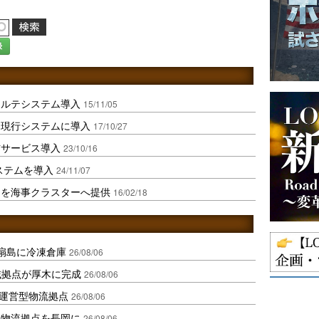
録
カルテシステム導入
15/11/05
を現行システムに導入
17/10/27
信サービス導入
23/10/16
システムを導入
24/11/07
タを海事クラスターへ提供
16/02/18
扇島に冷凍倉庫
26/08/06
域拠点が厚木に完成
26/08/06
運営型物流拠点
26/08/06
温物流拠点を長岡に
26/08/06