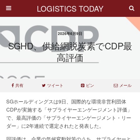
LOGISTICS TODAY
2026年6月9日
SGHD、供給網脱炭素でCDP最
高評価
共有
ツイート
ピン
メール
SGホールディングスは9日、国際的な環境非営利団体
CDPが実施する「サプライヤーエンゲージメント評価」
で、最高評価の「サプライヤーエンゲージメント・リー
ダー」に2年連続で選定されたと発表した。
同評価は、企業の気候変動対策のうち、サプライヤーと