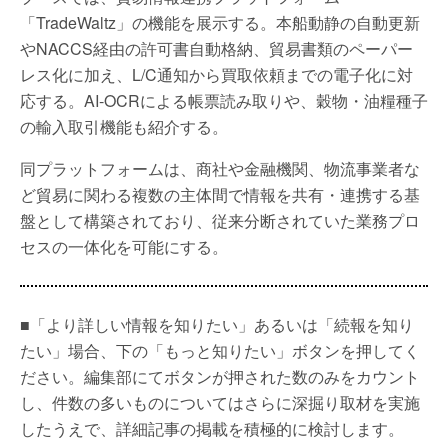
「TradeWaltz」の機能を展示する。本船動静の自動更新
やNACCS経由の許可書自動格納、貿易書類のペーパー
レス化に加え、L/C通知から買取依頼までの電子化に対
応する。AI-OCRによる帳票読み取りや、穀物・油糧種子
の輸入取引機能も紹介する。
同プラットフォームは、商社や金融機関、物流事業者な
ど貿易に関わる複数の主体間で情報を共有・連携する基
盤として構築されており、従来分断されていた業務プロ
セスの一体化を可能にする。
■「より詳しい情報を知りたい」あるいは「続報を知り
たい」場合、下の「もっと知りたい」ボタンを押してく
ださい。編集部にてボタンが押された数のみをカウント
し、件数の多いものについてはさらに深掘り取材を実施
したうえで、詳細記事の掲載を積極的に検討します。