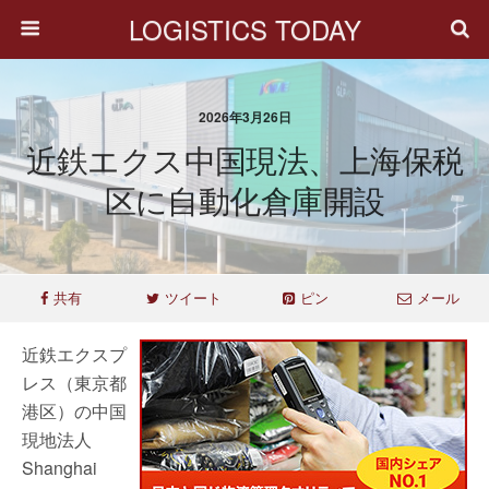
LOGISTICS TODAY
2026年3月26日
近鉄エクス中国現法、上海保税
区に自動化倉庫開設
共有
ツイート
ピン
メール
近鉄エクスプ
レス（東京都
港区）の中国
現地法人
Shanghai