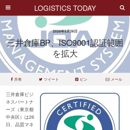
LOGISTICS TODAY
2026年3月26日
三井倉庫BP、ISO9001認証範囲
を拡大
共有
ツイート
ピン
メール
三井倉庫ビジ
ネスパートナ
ーズ（東京都
中央区）は26
日、品質マネ