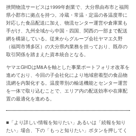
挾間物流サービスは1999年創業で、大分県由布市と福岡
県小郡市に拠点を持つ。冷蔵・常温・定温の各温度帯に
対応した食品配送に加え、物流センター運営や倉庫業も
手がけ、九州全域から中国・四国、関西の一部まで配送
網を構築している。従来からグループ会社ヤマエ久野
（福岡市博多区）の大分県内業務を担っており、既存の
取引関係を踏まえた資本統合となる。
ヤマエGHDはM&Aを軸とした事業ポートフォリオ改革を
進めており、今回の子会社化により地域密着型の食品物
流網を内製化する。温度帯別の輸送機能とセンター運営
を一体で取り込むことで、エリア内の配送効率や在庫配
置の最適化を進める。
■「より詳しい情報を知りたい」あるいは「続報を知り
たい」場合、下の「もっと知りたい」ボタンを押してく